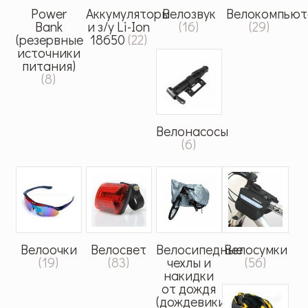
Power
Аккумуляторы
Велозвук
Велокомпьют
Bank
и з/у Li-Ion
(16)
(29)
(резервные
18650
(22)
источники
питания)
(8)
Велонасосы
(6)
Велоочки
Велосвет
Велосипедные
Велосумки
(19)
(83)
чехлы и
(56)
накидки
от дождя
(дождевики)