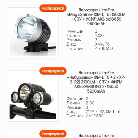
Распродажа!
Велофара UltraFire
«MagicShine» (XM-L T6) 1300LM
+ СЗУ + УСИЛ АКБ 6х18650
9600mAh
Функции
2
Люмен
1300
Режимы
3
Диод
XM-L T6
Питание
4 x 18650
1,299 грн.
969 грн.
Распродажа!
Велофара UltraFire
«Чебурашка» (XM-L T6 + 2 х XP-
E R2) 2100LM + СЗУ + ФИРМ
АКБ SAMSUNG 2×18650
5200mAh
Функции
2
Люмен
2100
Режимы
3
Диод
2*XP-E R2, XM-L T6
1,599 грн.
1,056 грн.
Питание
2 x 18650
Распродажа!
Велофара UltraFire