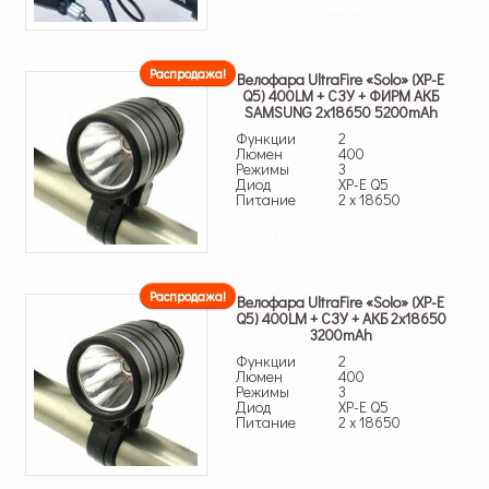
169 грн.
85 грн.
Распродажа!
Велофара UltraFire «Solo» (XP-E
Q5) 400LM + СЗУ + ФИРМ АКБ
SAMSUNG 2х18650 5200mAh
Функции
2
Люмен
400
Режимы
3
Диод
XP-E Q5
Питание
2 x 18650
899 грн.
672 грн.
Распродажа!
Велофара UltraFire «Solo» (XP-E
Q5) 400LM + СЗУ + АКБ 2х18650
3200mAh
Функции
2
Люмен
400
Режимы
3
Диод
XP-E Q5
Питание
2 x 18650
699 грн.
488 грн.