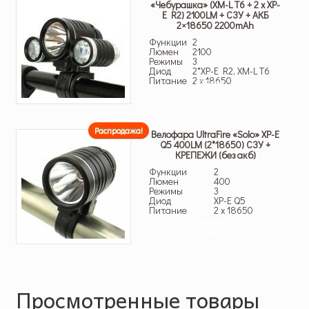
«Чебурашка» (XM-L T6 + 2 х XP-
E R2) 2100LM + СЗУ + АКБ
2×18650 2200mAh
Функции
2
Люмен
2100
Режимы
3
Диод
2*XP-E R2, XM-L T6
Питание
2 x 18650
1,299 грн.
836 грн.
Распродажа!
Велофара UltraFire «Solo» XP-E
Q5 400LM (2*18650) СЗУ +
КРЕПЕЖИ (без акб)
Функции
2
Люмен
400
Режимы
3
Диод
XP-E Q5
Питание
2 x 18650
499 грн.
366 грн.
Просмотренные товары