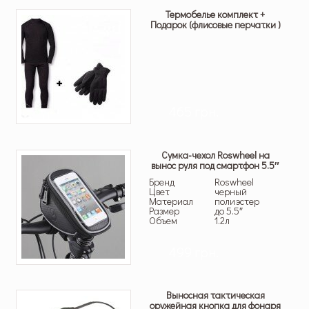
Термобелье комплект +
Подарок (флисовые перчатки )
465 грн.
Cумка-чехол Roswheel на
вынос руля под смартфон 5.5″
Бренд
Roswheel
Цвет
черный
Материал
полиэстер
Размер
до 5.5″
Объем
1.2л
499 грн.
Выносная тактическая
оружейная кнопка для фонаря