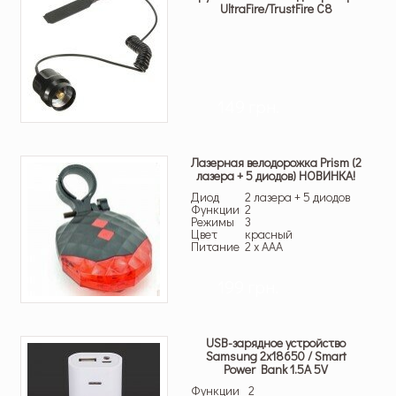
UltraFire/TrustFire C8
149 грн.
Лазерная велодорожка Prism (2
лазера + 5 диодов) НОВИНКА!
Диод
2 лазера + 5 диодов
Функции
2
Режимы
3
Цвет
красный
Питание
2 x AAA
199 грн.
USB-зарядное устройство
Samsung 2х18650 / Smart
Power Bank 1.5A 5V
Функции
2