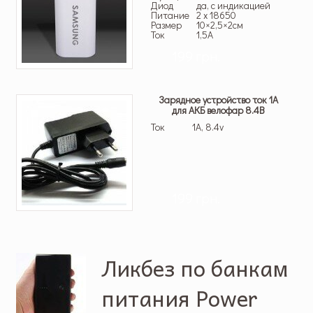
Диод
да, с индикацией
Питание
2 x 18650
Размер
10×2,5×2см
Ток
1,5A
199 грн.
Зарядное устройство ток 1А
для АКБ велофар 8.4В
Ток
1A, 8.4v
199 грн.
Ликбез по банкам
питания Power