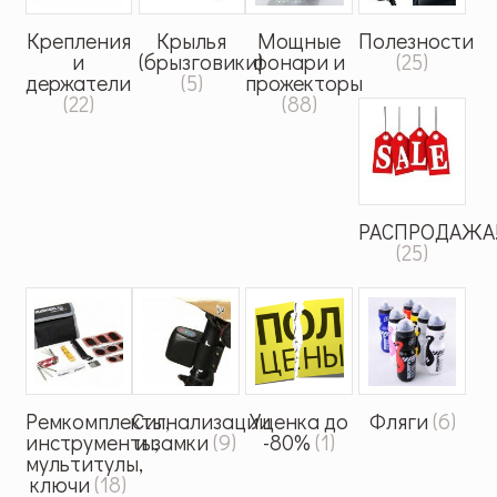
Крепления
Крылья
Мощные
Полезности
и
(брызговики)
фонари и
(25)
держатели
(5)
прожекторы
(22)
(88)
РАСПРОДАЖА
(25)
Ремкомплекты,
Сигнализации
Уценка до
Фляги
(6)
инструменты,
и замки
(9)
-80%
(1)
мультитулы,
ключи
(18)