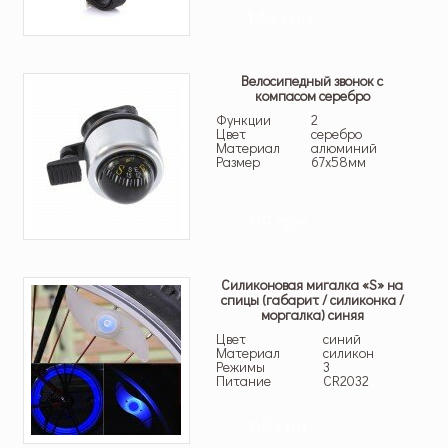
149 грн.
Велосипедный звонок с
компасом серебро
Функции
2
Цвет
серебро
Материал
алюминий
Размер
67х58мм
99 грн.
Силиконовая мигалка «S» на
спицы (габарит / силиконка /
моргалка) синяя
Цвет
синий
Материал
силикон
Режимы
3
Питание
СR2032
69 грн.