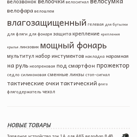
велосумка
велоочки
велозвонок
велосигнал
велофара
велошлем
влагозащищенный
гелевая
для бутылки
крепление
защита
для фляги
для фонаря
крепления
мощный фонарь
линзовик
крылья
мультитул
набор инстументов
нарамная
накладка
прожектор
на руль
под смартфон
неопреновая
сменные линзы
седло
силиконовая
стоп-сигнал
тактические очки
тактический
фляга
чехол
флягодержатель
НОВЫЕ ТОВАРЫ
Зарядное устройство ток 1А для АКБ велофар 8.4В