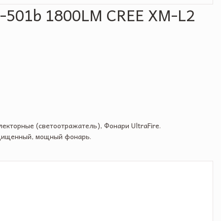
F-501b 1800LM CREE XM-L2
лекторные (светоотражатель)
,
Фонари UltraFire
.
щищенный
,
мощный фонарь
.