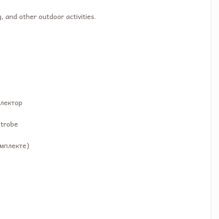
g, and other outdoor activities.
лектор
Strobe
омплекте)