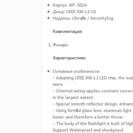
Корпус: WF-501b
Диод: CREE XM-L2 U2
Надпись: Ultrafire / SecurityIng
Комплектация:
Фонарь
Характеристики:
Основные особенности:
- Adopting CREE XM-L2 LED chip, the outp
more.
- Internal wiring applies constant curren
in the largest extent.
- Special smooth reflector design, enhanc
- Using fortified glass lens, aluminum lig
beam, and therefore a better throw.
- The body of the flashlight is built of hi
Support Waterproof and shockproof.