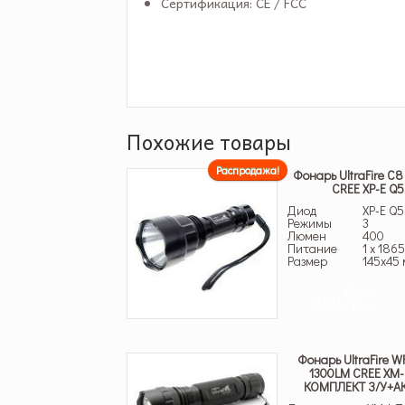
Сертификация: CE / FCC
Похожие товары
Распродажа!
Фонарь UltraFire C
CREE XP-E Q5
Диод
XP-E Q5
Режимы
3
Люмен
400
Питание
1 x 186
Размер
145х45
299 грн.
249 грн.
Фонарь UltraFire W
1300LM CREE XM-
КОМПЛЕКТ З/У+А