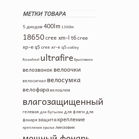
МЕТКИ ТОВАРА
400lm
5 диодов
1300lm
18650
cree xm-l t6
cree
xp-e q5
cree xr-e q5
oakley
ultrafire
Roswheel
брызговики
велоочки
велозвонок
велосумка
велосигнал
велофара
велошлем
влагозащищенный
гелевая
для фляги
для
для бутылки
крепление
защита
фонаря
линзовик
крепления
крылья
мощный фонарь