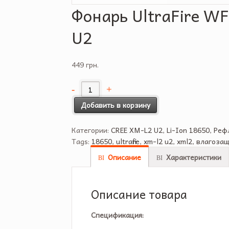
Фонарь UltraFire W
U2
449 грн.
Добавить в корзину
Категории:
CREE XM-L2 U2
,
Li-Ion 18650
,
Реф
Tags:
18650
,
ultrafire
,
xm-l2 u2
,
xml2
,
влагоза
Описание
Характеристики
Описание товара
Спецификация: