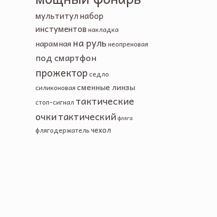
мультитул
набор
инстументов
накладка
на руль
нарамная
неопреновая
под смартфон
прожектор
седло
сменные линзы
силиконовая
тактические
стоп-сигнал
очки
тактический
фляга
чехол
флягодержатель