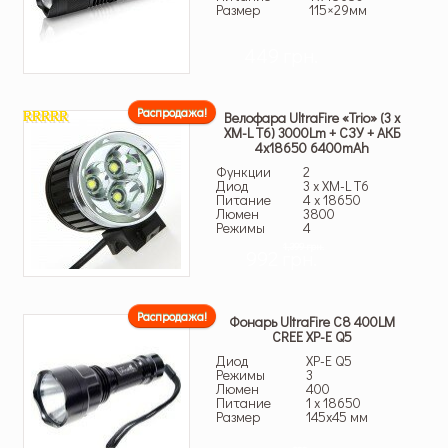
Размер
115×29мм
449 грн.
Распродажа!
Велофара UltraFire «Trio» (3 x
XM-L T6) 3000Lm + СЗУ + АКБ
5.00
из 5
4х18650 6400mAh
Функции
2
Диод
3 x XM-L T6
Питание
4 x 18650
Люмен
3800
Режимы
4
1,399 грн.
992 грн.
Распродажа!
Фонарь UltraFire C8 400LM
CREE XP-E Q5
Диод
XP-E Q5
Режимы
3
Люмен
400
Питание
1 x 18650
Размер
145х45 мм