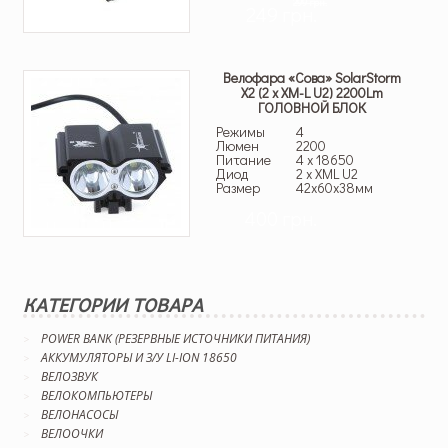
299 грн.
249 грн.
Велофара «Сова» SolarStorm
X2 (2 x XM-L U2) 2200Lm
ГОЛОВНОЙ БЛОК
Режимы
4
Люмен
2200
Питание
4 x 18650
Диод
2 x XML U2
Размер
42x60x38мм
400 грн.
КАТЕГОРИИ ТОВАРА
POWER BANK (РЕЗЕРВНЫЕ ИСТОЧНИКИ ПИТАНИЯ)
АККУМУЛЯТОРЫ И З/У LI-ION 18650
ВЕЛОЗВУК
ВЕЛОКОМПЬЮТЕРЫ
ВЕЛОНАСОСЫ
ВЕЛООЧКИ