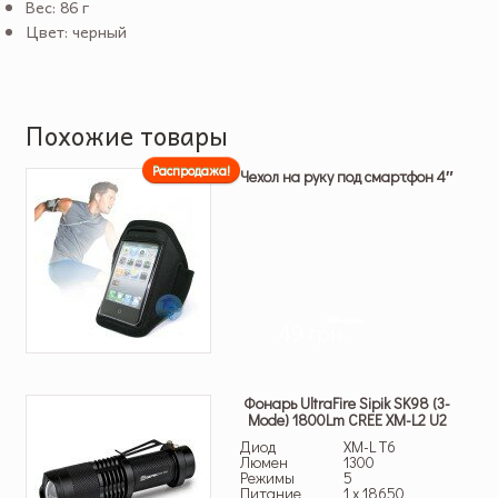
Вес: 86 г
Цвет: черный
Похожие товары
Распродажа!
Чехол на руку под смартфон 4″
169 грн.
49 грн.
Фонарь UltraFire Sipik SK98 (3-
Mode) 1800Lm CREE XM-L2 U2
Диод
XM-L T6
Люмен
1300
Режимы
5
Питание
1 x 18650