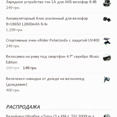
Зарядное устройство ток 1А для АКБ велофар 8.4В
249 грн.
Аккумуляторный блок усиленный для велофар
8×18650 12800mAh 8.4v
1,299 грн.
Спортивные очки «Rider Polarized» с защитой UV400
249 грн.
Велосумка на раму под смартфон 4.7″ серебро Music
Edition
269 грн.
149 грн.
Велочехол-накидка от дождя на велосипед
(дождевик)
400 грн.
РАСПРОДАЖА
Велофара UltraFire «Trio» (3 x XM-L T6) 3000Lm +