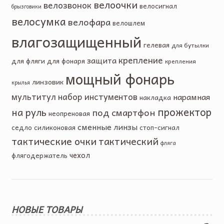
велоочки
велозвонок
велосигнал
брызговики
велосумка
велофара
велошлем
влагозащищенный
гелевая
для бутылки
крепление
защита
для фляги
для фонаря
крепления
мощный фонарь
линзовик
крылья
мультитул
набор инстументов
нарамная
накладка
прожектор
на руль
под смартфон
неопреновая
сменные линзы
седло
силиконовая
стоп-сигнал
тактические очки
тактический
фляга
чехол
флягодержатель
НОВЫЕ ТОВАРЫ