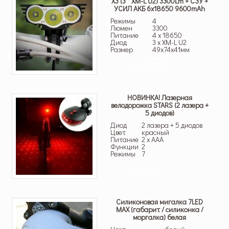
X3 (3 * XM-L U2) 3300Lm + СЗУ +
УСИЛ АКБ 6х18650 9600mAh
Режимы
4
Люмен
3300
Питание
4 x 18650
Диод
3 x XM-L U2
Размер
49x74x41мм
2,099 грн.
1,584 грн.
НОВИНКА! Лазерная
велодорожка STARS (2 лазера +
5 диодов)
Диод
2 лазера + 5 диодов
Цвет
красный
Питание
2 x AAA
Функции
2
Режимы
7
175 грн.
Силиконовая мигалка 7LED
MAX (габарит / силиконка /
моргалка) белая