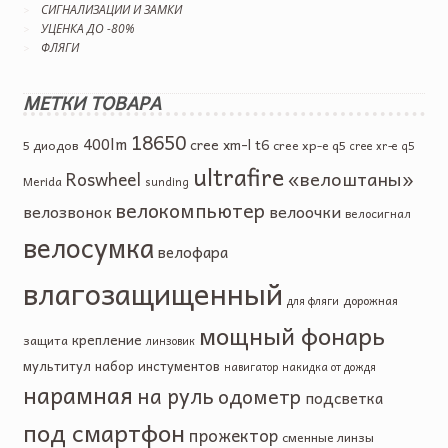
СИГНАЛИЗАЦИИ И ЗАМКИ
УЦЕНКА ДО -80%
ФЛЯГИ
МЕТКИ ТОВАРА
18650
400lm
cree xm-l t6
5 диодов
cree xp-e q5
cree xr-e q5
ultrafire
«велоштаны»
Roswheel
Merida
sunding
велокомпьютер
велозвонок
велоочки
велосигнал
велосумка
велофара
влагозащищенный
дорожная
для фляги
мощный фонарь
крепление
защита
линзовик
мультитул
набор инстументов
навигатор
накидка от дождя
нарамная
на руль
одометр
подсветка
под смартфон
прожектор
сменные линзы