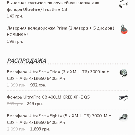
Выносная тактическая оружейная кнопка для
фонаря UltraFire/TrustFire C8
149 грн.
Лазерная велодорожка Prism (2 лазера + 5 диодов)
НОВИНКА!
199 грн.
РАСПРОДАЖА
Велофара UltraFire «Trio» (3 x XM-L T6) 3000Lm +
СЗУ + АКБ 4х18650 6400mAh
1,399 грн.
992 грн.
Фонарь UltraFire C8 400LM CREE XP-E Q5
299 грн.
249 грн.
Велофара UltraFire «Fight» (5 x XM-L T6) 7000LM +
СЗУ + АКБ 4х18650 6400mAh
2,099 грн.
1,693 грн.