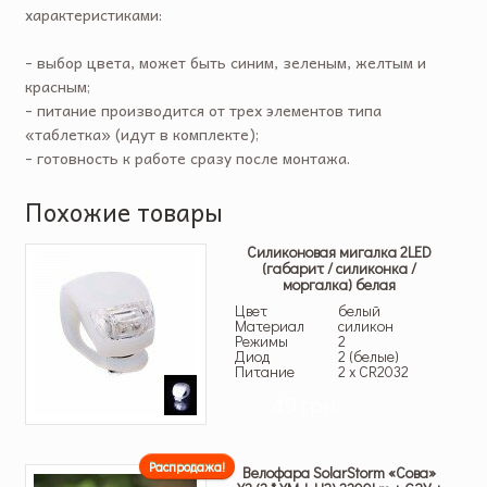
характеристиками:
- выбор цвета, может быть синим, зеленым, желтым и
красным;
- питание производится от трех элементов типа
«таблетка» (идут в комплекте);
- готовность к работе сразу после монтажа.
Похожие товары
Силиконовая мигалка 2LED
(габарит / силиконка /
моргалка) белая
Цвет
белый
Материал
силикон
Режимы
2
Диод
2 (белые)
Питание
2 x CR2032
49 грн.
Распродажа!
Велофара SolarStorm «Сова»