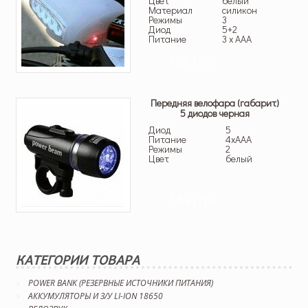
Цвет
белый
Материал
силикон
Режимы
3
Диод
5+2
Питание
3 x AAA
125 грн.
Передняя велофара (габарит)
5 диодов черная
Диод
5
Питание
4xAAA
Режимы
2
Цвет
белый
149 грн.
КАТЕГОРИИ ТОВАРА
POWER BANK (РЕЗЕРВНЫЕ ИСТОЧНИКИ ПИТАНИЯ)
АККУМУЛЯТОРЫ И З/У LI-ION 18650