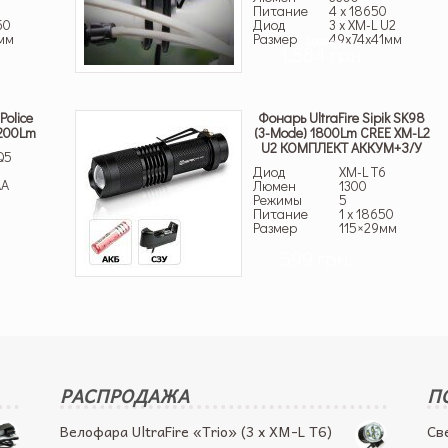
Питание
4 x 18650
50
Диод
3 x XM-L U2
мм
Размер
49x74x41мм
2,099 грн.
1,584 грн.
olice
Фонарь UltraFire Sipik SK98
 200Lm
(3-Mode) 1800Lm CREE XM-L2
U2 КОМПЛЕКТ АККУМ+З/У
Q5
Диод
XM-L T6
AA
Люмен
1300
Режимы
5
Питание
1 x 18650
Размер
115×29мм
599 грн.
РАСПРОДАЖА
П
Велофара UltraFire «Trio» (3 x XM-L T6)
Св