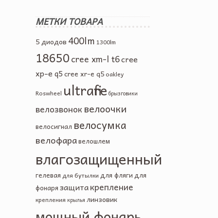
МЕТКИ ТОВАРА
400lm
5 диодов
1300lm
18650
cree xm-l t6
cree
xp-e q5
cree xr-e q5
oakley
ultrafire
Roswheel
брызговики
велоочки
велозвонок
велосумка
велосигнал
велофара
велошлем
влагозащищенный
гелевая
для фляги
для
для бутылки
крепление
защита
фонаря
линзовик
крепления
крылья
мощный фонарь