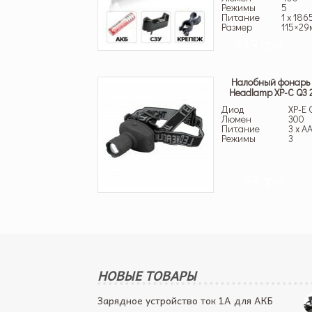
Режимы
5
Питание
1 x 186
Размер
115×29
449 грн.
Налобный фонарь P
Headlamp XP-С Q3
Диод
XP-E 
Люмен
300
Питание
3 x A
Режимы
3
99 грн.
НОВЫЕ ТОВАРЫ
Зарядное устройство ток 1А для АКБ