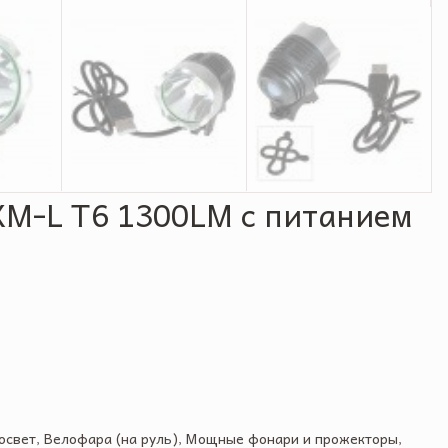
 XM-L T6 1300LM c питанием
освет
,
Велофара (на руль)
,
Мощные фонари и прожекторы
,