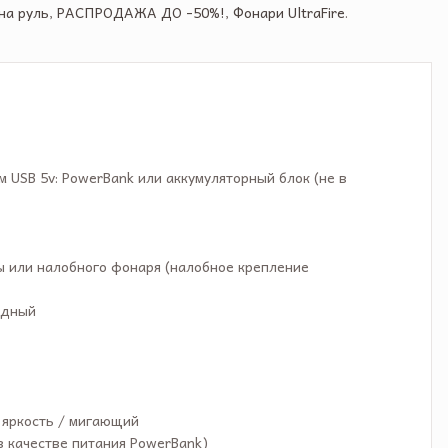
на руль
,
РАСПРОДАЖА ДО -50%!
,
Фонари UltraFire
.
 USB 5v: PowerBank или аккумуляторный блок (не в
ы или налобного фонаря (налобное крепление
одный
 яркость / мигающий
в качестве питания PowerBank)