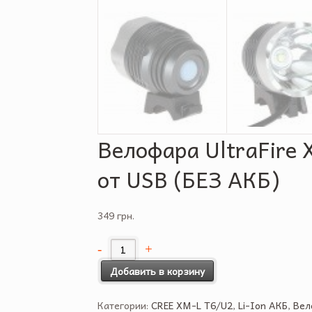
Велофара UltraFire
от USB (БЕЗ АКБ)
349 грн.
Добавить в корзину
Категории:
CREE XM-L T6/U2
,
Li-Ion АКБ
,
Вел