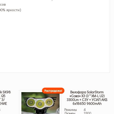
асов
00% яркости)
Распродажа!
ik SK98
Велофара SolarStorm
 Q5
«Сова» X3 (3 * XM-L U2)
 З/
3300Lm + СЗУ + УСИЛ АКБ
ЕНИЕ
6х18650 9600mAh
5
Режимы
4
Люмен
3300