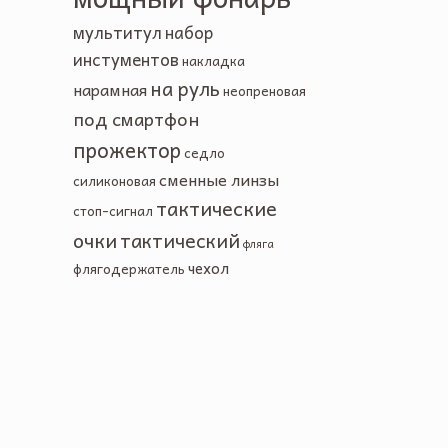
мультитул
набор
инстументов
накладка
на руль
нарамная
неопреновая
под смартфон
прожектор
седло
сменные линзы
силиконовая
тактические
стоп-сигнал
очки
тактический
фляга
чехол
флягодержатель