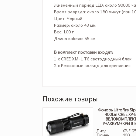
Жизненный период LED: около 90000 ч
Время разряда: около 180 минут (при 1
Цвет: Черный
Размер: около 43 мм
Вес: 100 г
Длина кабеля: 55 см
В комплект поставки входят:
1 х CREE XM-L T6 светодиодный блок
2 х Резиновые кольца для крепления
Похожие товары
Фонарь UltraFire Sip
400Lm CREE XP-E
ВЕЛОКОМПЛЕКТ
У+АККУМ+КРЕПЛ
Диод
XP-E Q
Люмен
400