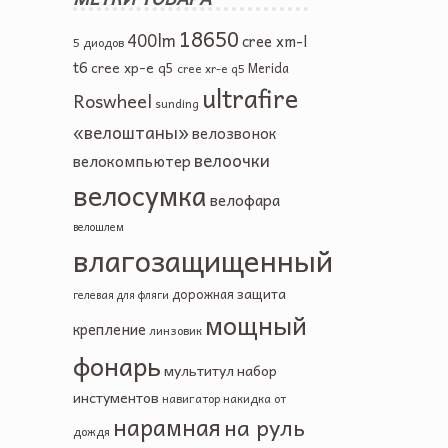
18650
400lm
cree xm-l
5 диодов
t6
cree xp-e q5
Merida
cree xr-e q5
ultrafire
Roswheel
sunding
«велоштаны»
велозвонок
велоочки
велокомпьютер
велосумка
велофара
велошлем
влагозащищенный
защита
дорожная
гелевая
для фляги
мощный
крепление
линзовик
фонарь
мультитул
набор
инстументов
навигатор
накидка от
нарамная
на руль
дождя