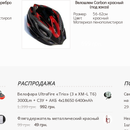
еребро
Велошлем Carbon красный
(под заказ)
Размер
56-62см
стирол
Цвет
красный
Материал
пенополистирол
699 грн.
РАСПРОДАЖА
П
Велофара UltraFire «Trio» (3 x XM-L T6)
Св
3000Lm + СЗУ + АКБ 4х18650 6400mAh
на
1,399 грн.
992 грн.
29 
Флягодержатель металлический красный
Не
99 грн.
49 грн.
1ш