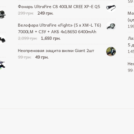
59 
Фонарь UltraFire C8 400LM CREE XP-E Q5
299 грн.
249 грн.
Ма
(ц
Велофара UltraFire «Fight» (5 x XM-L T6)
199
7000LM + СЗУ + АКБ 4х18650 6400mAh
2,099 грн.
1,693 грн.
Ла
5 
Неопреновая защита вилки Giant 2шт
145
99 грн.
49 грн.
Не
99 