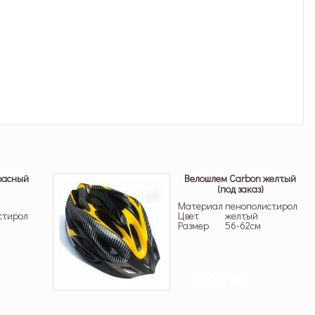
расный
Велошлем Carbon желтый
(под заказ)
Материал
пенополистирол
стирол
Цвет
желтый
Размер
56-62см
699 грн.