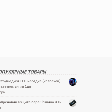
ОПУЛЯРНЫЕ ТОВАРЫ
етодиодная LED насадка (колпачок)
 ниппель синяя 1шт
грн.
опреновая защита пера Shimano XTR
т