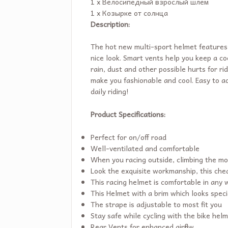
1 x Велосипедный взрослый шлем
1 x Козырке от солнца
Description:
The hot new multi-sport helmet features a
nice look. Smart vents help you keep a co
rain, dust and other possible hurts for r
make you fashionable and cool. Easy to adj
daily riding!
Product Specifications:
Perfect for on/off road
Well-ventilated and comfortable
When you racing outside, climbing the moun
Look the exquisite workmanship, this che
This racing helmet is comfortable in any
This Helmet with a brim which looks speci
The strape is adjustable to most fit you
Stay safe while cycling with the bike hel
Rear Vents for enhanced airflow