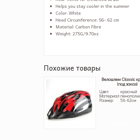
Helps you stay cooler in the summer
Color: White
Head Circumference: 56- 62 cm
Material: Carbon Fibre
Weight: 275G/9.70oz
Похожие товары
Велошлем Classic к
(под заказ)
Цвет
красный
Материал
пенополи
Размер
56-62см
649 грн.