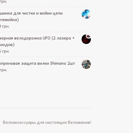
грн.
шинка для чистки и мойки цепи
епемойка)
 грн.
зерная велодорожка UFO (2 лазера +
диодов)
 грн.
опреновая защита вилки Shimano 2шт
грн.
Велоаксессуары для настоящих Веломанов!