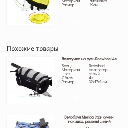
Материал
плащевка
Размер
19см
99 грн.
Похожие товары
Велосумка на руль Roswheel 4л
Бренд
Roswheel
Материал
полиэстер
Цвет
серый
Объем
4л
Размер
32х17х11см
449 грн.
Велобаул Merida (три cумки,
накидка, ремень) синий