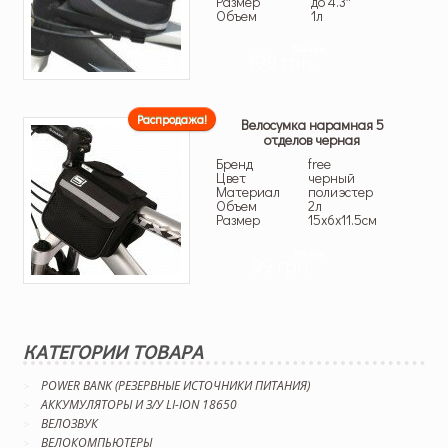
Размер
до 4.3″
Объем
1л
249 грн.
199 грн.
Распродажа!
Велосумка нарамная 5
отделов черная
Бренд
free
Цвет
черный
Материал
полиэстер
Объем
2л
Размер
15х6х11.5см
199 грн.
99 грн.
КАТЕГОРИИ ТОВАРА
POWER BANK (РЕЗЕРВНЫЕ ИСТОЧНИКИ ПИТАНИЯ)
АККУМУЛЯТОРЫ И З/У LI-ION 18650
ВЕЛОЗВУК
ВЕЛОКОМПЬЮТЕРЫ