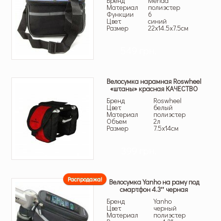
Бренд
Merida
Материал
полиэстер
Функции
6
Цвет
синий
Размер
22х14.5х7.5см
549 грн.
Велосумка нарамная Roswheel
«штаны» красная КАЧЕСТВО
Бренд
Roswheel
Цвет
белый
Материал
полиэстер
Объем
2л
Размер
7.5х14см
399 грн.
Распродажа!
Велосумка Yanho на раму под
смартфон 4.3″ черная
Бренд
Yanho
Цвет
черный
Материал
полиэстер