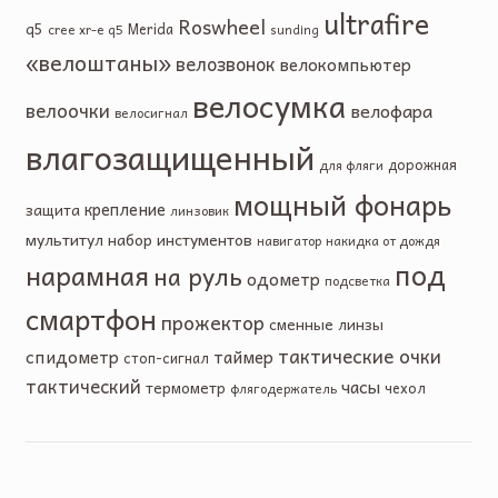
ultrafire
Roswheel
q5
Merida
cree xr-e q5
sunding
«велоштаны»
велозвонок
велокомпьютер
велосумка
велоочки
велофара
велосигнал
влагозащищенный
дорожная
для фляги
мощный фонарь
крепление
защита
линзовик
мультитул
набор инстументов
навигатор
накидка от дождя
под
нарамная
на руль
одометр
подсветка
смартфон
прожектор
сменные линзы
тактические очки
спидометр
таймер
стоп-сигнал
тактический
часы
термометр
чехол
флягодержатель