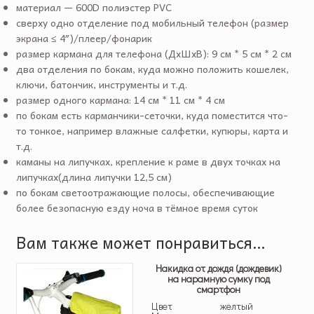
материал — 600D полиэстер PVC
сверху одно отделение под мобильный телефон (размер
экрана ≤ 4″)/плеер/фонарик
размер кармана для телефона (ДхШхВ): 9 см * 5 см * 2 см
два отделения по бокам, куда можно положить кошелек,
ключи, батончик, инструменты и т.д.
размер одного кармана: 14 см * 11 см * 4 см
по бокам есть карманчики-сеточки, куда поместится что-
то тонкое, например влажные салфетки, купюры, карта и
т.д.
каманы на липучках, крепление к раме в двух точках на
липучках(длина липучки 12,5 см)
по бокам светоотражающие полосы, обеспечивающие
более безопасную езду ноча в тёмное время суток
Вам также может понравиться…
Накидка от дождя (дождевик)
на нарамную сумку под
смартфон
Цвет
желтый