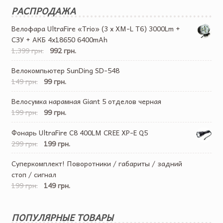
РАСПРОДАЖА
Велофара UltraFire «Trio» (3 x XM-L T6) 3000Lm +
СЗУ + АКБ 4х18650 6400mAh
1,399 грн.
992 грн.
Велокомпьютер SunDing SD-548
149 грн.
99 грн.
Велосумка нарамная Giant 5 отделов черная
199 грн.
99 грн.
Фонарь UltraFire C8 400LM CREE XP-E Q5
299 грн.
199 грн.
Суперкомплект! Поворотники / габариты / задний
стоп / сигнал
199 грн.
149 грн.
ПОПУЛЯРНЫЕ ТОВАРЫ