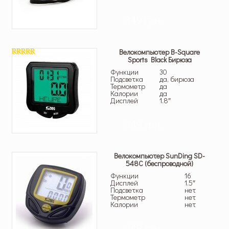
349 грн.
Велокомпьютер B-Square
Sports Black Бирюза
5.00
из 5
Функции
30
Подсветка
да, бирюза
Термометр
да
Калории
да
Дисплей
1.8″
349 грн.
Велокомпьютер SunDing SD-
548C (беспроводной)
Функции
16
Дисплей
1.5″
Подсветка
нет
Термометр
нет
Калории
нет
349 грн.