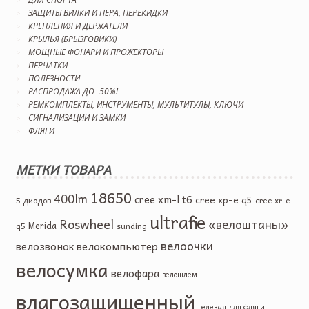
ЗАЩИТЫ ВИЛКИ И ПЕРА, ПЕРЕКИДКИ
КРЕПЛЕНИЯ И ДЕРЖАТЕЛИ
КРЫЛЬЯ (БРЫЗГОВИКИ)
МОЩНЫЕ ФОНАРИ И ПРОЖЕКТОРЫ
ПЕРЧАТКИ
ПОЛЕЗНОСТИ
РАСПРОДАЖА ДО -50%!
РЕМКОМПЛЕКТЫ, ИНСТРУМЕНТЫ, МУЛЬТИТУЛЫ, КЛЮЧИ
СИГНАЛИЗАЦИИ И ЗАМКИ
ФЛЯГИ
МЕТКИ ТОВАРА
18650
400lm
cree xm-l t6
cree xp-e q5
5 диодов
cree xr-e
ultrafire
Roswheel
«велоштаны»
Merida
q5
sunding
велоочки
велокомпьютер
велозвонок
велосумка
велофара
велошлем
влагозащищенный
гелевая
для фляги