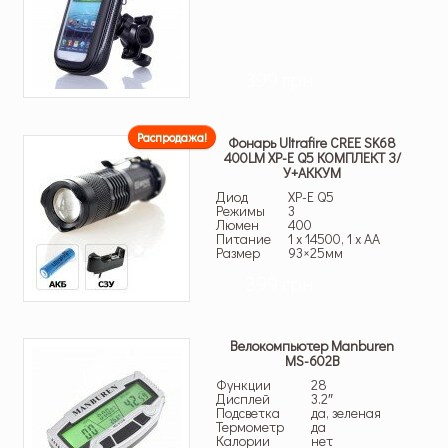
399 грн.
Распродажа!
Фонарь Ultrafire CREE SK68
400LM XP-E Q5 КОМПЛЕКТ З/
У+АККУМ
Диод
XP-E Q5
Режимы
3
Люмен
400
Питание
1 x 14500, 1 x AA
Размер
93×25мм
399 грн.
Велокомпьютер Manburen
MS-602B
Функции
28
Дисплей
3.2″
Подсветка
да, зеленая
Термометр
да
Калории
нет