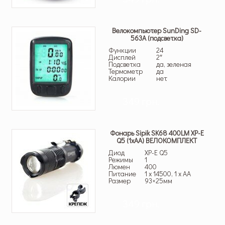
Велокомпьютер SunDing SD-
563A (подсветка)
Функции
24
Дисплей
2″
Подсветка
да, зеленая
Термометр
да
Калории
нет
349 грн.
Фонарь Sipik SK68 400LM XP-E
Q5 (1хАА) ВЕЛОКОМПЛЕКТ
Диод
XP-E Q5
Режимы
1
Люмен
400
Питание
1 x 14500, 1 x AA
Размер
93×25мм
349 грн.