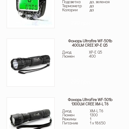
Подсветка
да, зеленая
Термометр
да
Калории
да
299 грн.
Фонарь Ultrafire WF-501b
400LM CREE XP-E Q5
Диод
XP-E Q5
Люмен
400
299 грн.
Фонарь UltraFire WF-501b
1300LM CREE XM-L T6
Диод
XM-L T6
Люмен
1300
Режимы
1
Питание
1 x 18650