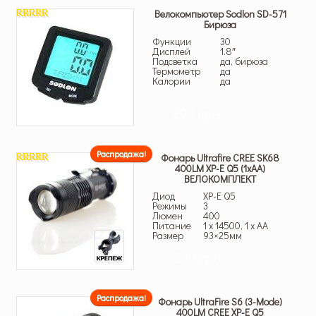
Велокомпьютер Sodlon SD-571
Бирюза
4.00
из 5
Функции
30
Дисплей
1.8″
Подсветка
да, бирюза
Термометр
да
Калории
да
299 грн.
Распродажа!
Фонарь Ultrafire CREE SK68
400LM XP-E Q5 (1хАА)
4.50
из 5
ВЕЛОКОМПЛЕКТ
Диод
XP-E Q5
Режимы
3
Люмен
400
Питание
1 x 14500, 1 x AA
Размер
93×25мм
299 грн.
Распродажа!
Фонарь UltraFire S6 (3-Mode)
400LM CREE XP-E Q5