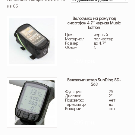
из 65
Велосумка на раму под
смартфон 4.7″ черная Music
Edition
Цвет
черный
Материал
полиэстер
Размер
до 4.7″
Объем
1л
269 грн.
Велокомпьютер SunDing SD-
563
Функции
25
Дисплей
2″
Подсветка
нет
Термометр
да
Калории
нет
299 грн.