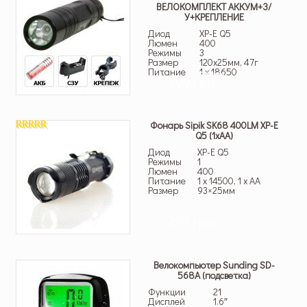
ВЕЛОКОМПЛЕКТ АККУМ+З/
У+КРЕПЛЕНИЕ
Диод
XP-E Q5
Люмен
400
Режимы
3
Размер
120х25мм, 47г
Питание
1 x 18650
399 грн.
299 грн.
Фонарь Sipik SK68 400LM XP-E
Q5 (1хАА)
4.67
из 5
Диод
XP-E Q5
Режимы
1
Люмен
400
Питание
1 x 14500, 1 x AA
Размер
93×25мм
299 грн.
Велокомпьютер Sunding SD-
568A (подсветка)
Функции
21
Дисплей
1.6″