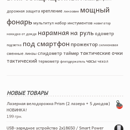
мощный
крепление
защита
дорожная
линзовик
фонарь
мультитул
набор инстументов
навигатор
нарамная
на руль
одометр
накидка от дождя
под смартфон
прожектор
подсветка
силиконовая
тактические очки
спидометр
таймер
сменные линзы
тактический
часы
термометр
чехол
флягодержатель
НОВЫЕ ТОВАРЫ
Лазерная велодорожка Prism (2 лазера + 5 диодов)
НОВИНКА!
199 грн.
USB-зарядное устройство 2х18650 / Smart Power