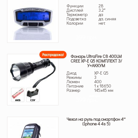
Функции
28
Дисплей
3.2″
Термометр
да
Подсветка
да, синяя
Калории
нет
399 грн.
Распродажа!
Фонарь UltraFire C8 400LM
CREE XP-E Q5 КОМПЛЕКТ З/
У+АККУМ
Диод
XP-E Q5
Режимы
3
Люмен
400
Питание
1 x 18650
Размер
145х45 мм
449 грн.
399 грн.
Чехол на руль под смартфон 4″
(Iphone 4 4s 5)