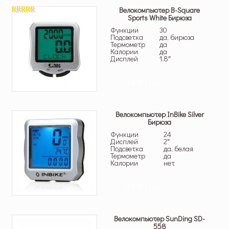
Велокомпьютер B-Square
Sports White Бирюза
5.00
из 5
Функции
30
Подсветка
да, бирюза
Термометр
да
Калории
да
Дисплей
1.8″
349 грн.
Велокомпьютер InBike Silver
Бирюза
Функции
24
Дисплей
2″
Подсветка
да, белая
Термометр
да
Калории
нет
349 грн.
Велокомпьютер SunDing SD-
558