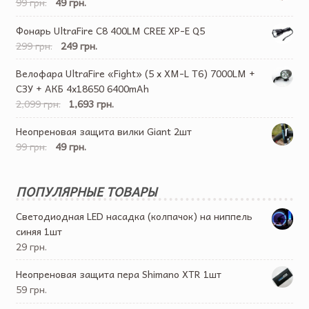
99 грн.
49 грн.
Фонарь UltraFire C8 400LM CREE XP-E Q5
299 грн.
249 грн.
Велофара UltraFire «Fight» (5 x XM-L T6) 7000LM +
СЗУ + АКБ 4х18650 6400mAh
2,099 грн.
1,693 грн.
Неопреновая защита вилки Giant 2шт
99 грн.
49 грн.
ПОПУЛЯРНЫЕ ТОВАРЫ
Светодиодная LED насадка (колпачок) на ниппель
синяя 1шт
29 грн.
Неопреновая защита пера Shimano XTR 1шт
59 грн.