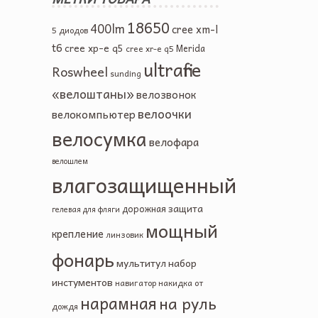
18650
400lm
cree xm-l
5 диодов
t6
cree xp-e q5
Merida
cree xr-e q5
ultrafire
Roswheel
sunding
«велоштаны»
велозвонок
велоочки
велокомпьютер
велосумка
велофара
велошлем
влагозащищенный
защита
дорожная
гелевая
для фляги
мощный
крепление
линзовик
фонарь
мультитул
набор
инстументов
навигатор
накидка от
нарамная
на руль
дождя