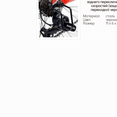
заднего переключ
скоростей (защ
перекидки) чер
Материал
сталь
Цвет
черны
Размер
11 х 6 
149 грн.