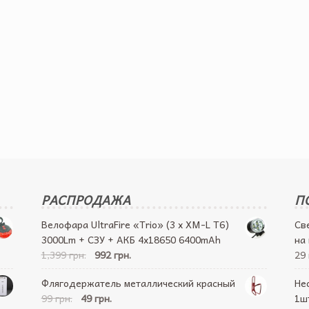
РАСПРОДАЖА
П
Велофара UltraFire «Trio» (3 x XM-L T6)
Св
3000Lm + СЗУ + АКБ 4х18650 6400mAh
на
1,399 грн.
992 грн.
29 
Флягодержатель металлический красный
Не
99 грн.
49 грн.
1ш