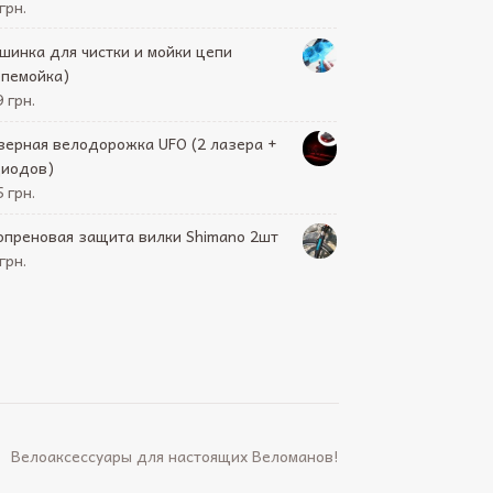
грн.
шинка для чистки и мойки цепи
епемойка)
 грн.
зерная велодорожка UFO (2 лазера +
диодов)
 грн.
опреновая защита вилки Shimano 2шт
грн.
Велоаксессуары для настоящих Веломанов!