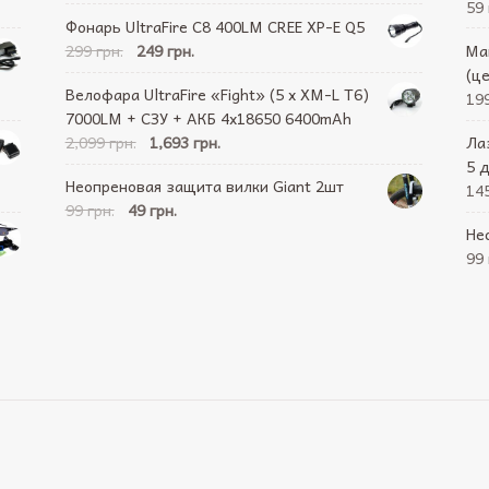
59 
Фонарь UltraFire C8 400LM CREE XP-E Q5
299 грн.
249 грн.
Ма
(ц
Велофара UltraFire «Fight» (5 x XM-L T6)
199
7000LM + СЗУ + АКБ 4х18650 6400mAh
2,099 грн.
1,693 грн.
Ла
5 
Неопреновая защита вилки Giant 2шт
145
99 грн.
49 грн.
Не
99 