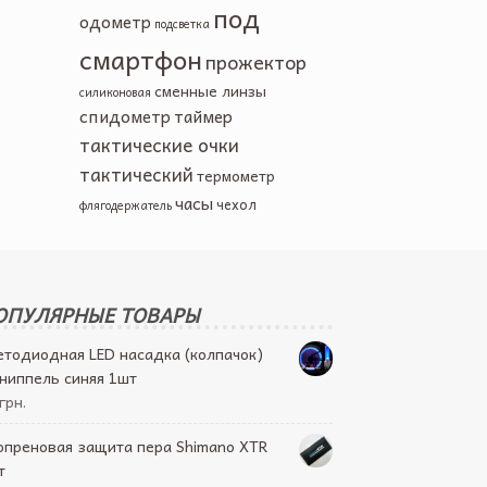
под
одометр
подсветка
смартфон
прожектор
сменные линзы
силиконовая
спидометр
таймер
тактические очки
тактический
термометр
часы
чехол
флягодержатель
ОПУЛЯРНЫЕ ТОВАРЫ
етодиодная LED насадка (колпачок)
 ниппель синяя 1шт
грн.
опреновая защита пера Shimano XTR
т