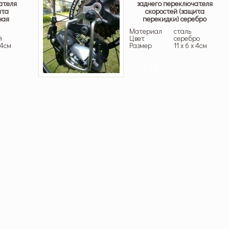
ателя
заднего переключателя
5.00
из 5
ита
скоростей (защита
ная
перекидки) серебро
Материал
сталь
й
Цвет
серебро
х 4см
Размер
11 х 6 х 4см
149 грн.