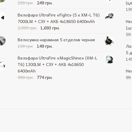
299 грн.
249 грн.
(ц
199
Велофара UltraFire «Fight» (5 x XM-L T6)
7000LM + СЗУ + АКБ 4х18650 6400mAh
Не
2,099 грн.
1,693 грн.
1ш
59 
Велосумка нарамная 5 отделов черная
199 грн.
149 грн.
Ла
5 
Велофара UltraFire «MagicShine» (XM-L
145
T6) 1300LM + СЗУ + АКБ 4х18650
6400mAh
Не
999 грн.
774 грн.
99 