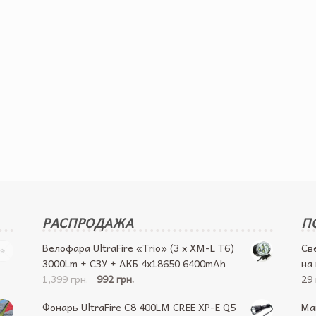
РАСПРОДАЖА
П
Велофара UltraFire «Trio» (3 x XM-L T6)
Св
3000Lm + СЗУ + АКБ 4х18650 6400mAh
на
1,399 грн.
992 грн.
29 
Фонарь UltraFire C8 400LM CREE XP-E Q5
Ма