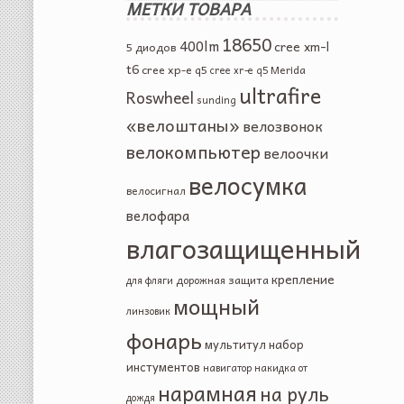
МЕТКИ ТОВАРА
18650
400lm
cree xm-l
5 диодов
t6
cree xp-e q5
Merida
cree xr-e q5
ultrafire
Roswheel
sunding
«велоштаны»
велозвонок
велокомпьютер
велоочки
велосумка
велосигнал
велофара
влагозащищенный
крепление
защита
дорожная
для фляги
мощный
линзовик
фонарь
мультитул
набор
инстументов
навигатор
накидка от
нарамная
на руль
дождя