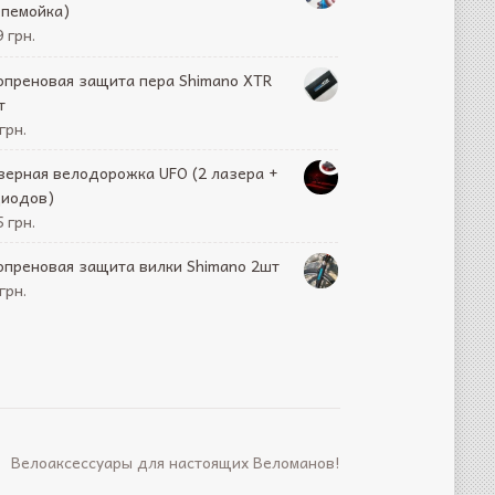
епемойка)
 грн.
опреновая защита пера Shimano XTR
т
грн.
зерная велодорожка UFO (2 лазера +
диодов)
 грн.
опреновая защита вилки Shimano 2шт
грн.
Велоаксессуары для настоящих Веломанов!