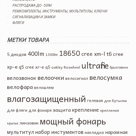
РАСПРОДАЖА ДО -50%!
РЕМКОМПЛЕКТЫ, ИНСТРУМЕНТЫ, МУЛЬТИТУЛЫ, КЛЮЧИ
СИГНАЛИЗАЦИИ И ЗАМКИ
ФЛЯГИ
МЕТКИ ТОВАРА
18650
400lm
cree xm-l t6
cree
5 диодов
1300lm
ultrafire
xp-e q5
cree xr-e q5
oakley
Roswheel
брызговики
велосумка
велоочки
велозвонок
велосигнал
велофара
велошлем
влагозащищенный
гелевая
для бутылки
крепление
защита
для фляги
для фонаря
крепления
мощный фонарь
линзовик
крылья
мультитул
набор инстументов
нарамная
накладка