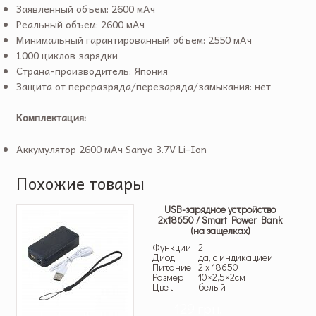
Заявленный объем: 2600 мАч
Реальный объем: 2600 мАч
Минимальный гарантированный объем: 2550 мАч
1000 циклов зарядки
Страна-производитель: Япония
Защита от переразряда/перезаряда/замыкания: нет
Комплектация:
Аккумулятор 2600 мAч Sanyo 3.7V Li-Ion
Похожие товары
USB-зарядное устройство
2х18650 / Smart Power Bank
(на защелках)
Функции
2
Диод
да, с индикацией
Питание
2 x 18650
Размер
10×2,5×2см
Цвет
белый
129 грн.