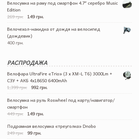
Велосумка на раму под смартфон 4.7″ серебро Music
Edition
269 грн.
149 грн.
Велочехол-накидка от дождя на велосипед
(дождевик)
400 грн.
РАСПРОДАЖА
Велофара UltraFire «Trio» (3 x XM-L T6) 3000Lm +
СЗУ + АКБ 4х18650 6400mAh
1,399 грн.
992 грн.
Велосумка на руль Roswheel под карту/навигатор/
смартфон
449 грн.
149 грн.
Подрамная велосумка «треуголка» Dnobo
249 грн.
99 грн.