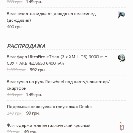
269 грн.
149 грн.
Велочехол-накидка от дождя на велосипед
(дождевик)
400 грн.
РАСПРОДАЖА
Велофара UltraFire «Trio» (3 x XM-L T6) 3000Lm +
СЗУ + АКБ 4х18650 6400mAh
1,399 грн.
992 грн.
Велосумка на руль Roswheel под карту/навигатор/
смартфон
449 грн.
149 грн.
Подрамная велосумка «треуголка» Dnobo
249 грн.
99 грн.
Флягодержатель металлический красный
99 грн.
49 грн.