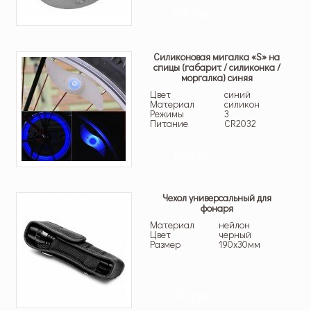
99 грн.
Силиконовая мигалка «S» на
спицы (габарит / силиконка /
моргалка) синяя
Цвет
синий
Материал
силикон
Режимы
3
Питание
СR2032
69 грн.
Чехол универсальный для
фонаря
Материал
нейлон
Цвет
черный
Размер
190х30мм
99 грн.