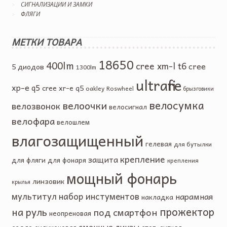
СИГНАЛИЗАЦИИ И ЗАМКИ
ФЛЯГИ
МЕТКИ ТОВАРА
18650
400lm
cree xm-l t6
cree
5 диодов
1300lm
ultrafire
xp-e q5
cree xr-e q5
oakley
Roswheel
брызговики
велосумка
велоочки
велозвонок
велосигнал
велофара
велошлем
влагозащищенный
гелевая
для бутылки
крепление
защита
для фляги
для фонаря
крепления
мощный фонарь
линзовик
крылья
мультитул
набор инстументов
нарамная
накладка
прожектор
на руль
под смартфон
неопреновая
сменные линзы