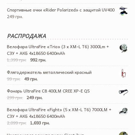
Спортивные очки «Rider Polarized» с защитой UV400
249 грн.
РАСПРОДАЖА
Велофара UltraFire «Trio» (3 x XM-L T6) 3000Lm +
СЗУ + АКБ 4х18650 6400mAh
1,399 грн.
992 грн.
Флягодержатель металлический красный
99 грн.
49 грн.
Фонарь UltraFire C8 400LM CREE XP-E Q5
299 грн.
249 грн.
Велофара UltraFire «Fight» (5 x XM-L T6) 7000LM +
СЗУ + АКБ 4х18650 6400mAh
2,099 грн.
1,693 грн.
Неопреновая защита вилки Giant 2шт