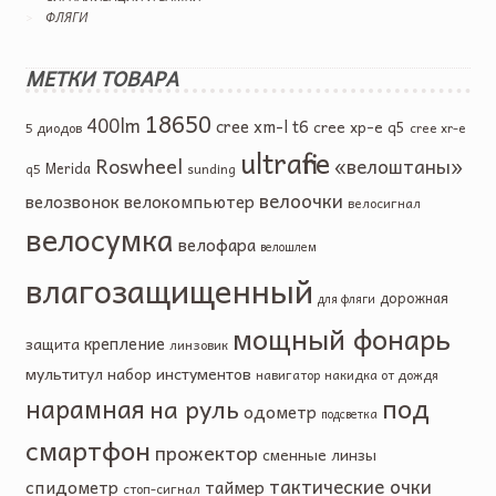
ФЛЯГИ
МЕТКИ ТОВАРА
18650
400lm
cree xm-l t6
cree xp-e q5
5 диодов
cree xr-e
ultrafire
Roswheel
«велоштаны»
Merida
q5
sunding
велоочки
велозвонок
велокомпьютер
велосигнал
велосумка
велофара
велошлем
влагозащищенный
дорожная
для фляги
мощный фонарь
крепление
защита
линзовик
мультитул
набор инстументов
навигатор
накидка от дождя
под
нарамная
на руль
одометр
подсветка
смартфон
прожектор
сменные линзы
тактические очки
спидометр
таймер
стоп-сигнал