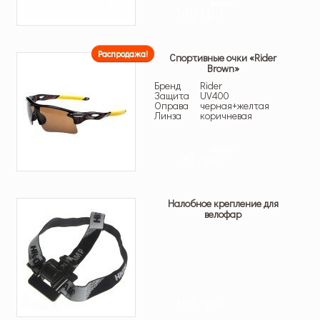
199 грн.
149 грн.
Распродажа!
Спортивные очки «Rider
Brown»
Бренд
Rider
Защита
UV400
Оправа
черная+желтая
Линза
коричневая
199 грн.
99 грн.
Налобное крепление для
велофар
150 грн.