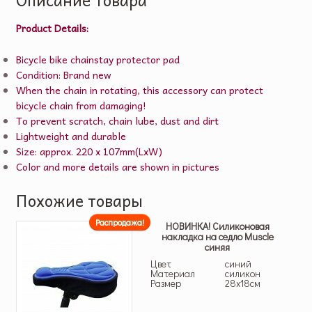
Product Details:
Bicycle bike chainstay protector pad
Condition: Brand new
When the chain in rotating, this accessory can protect
bicycle chain from damaging!
To prevent scratch, chain lube, dust and dirt
Lightweight and durable
Size: approx. 220 x 107mm(LxW)
Color and more details are shown in pictures
Похожие товары
Распродажа!
НОВИНКА! Силиконовая
накладка на седло Muscle
синяя
Цвет
синий
Материал
силикон
Размер
28х18см