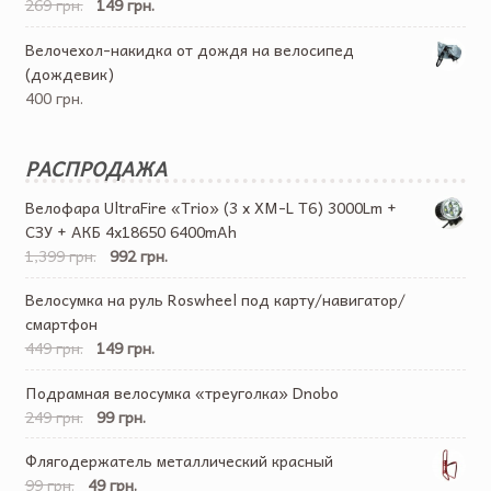
269 грн.
149 грн.
Велочехол-накидка от дождя на велосипед
(дождевик)
400 грн.
РАСПРОДАЖА
Велофара UltraFire «Trio» (3 x XM-L T6) 3000Lm +
СЗУ + АКБ 4х18650 6400mAh
1,399 грн.
992 грн.
Велосумка на руль Roswheel под карту/навигатор/
смартфон
449 грн.
149 грн.
Подрамная велосумка «треуголка» Dnobo
249 грн.
99 грн.
Флягодержатель металлический красный
99 грн.
49 грн.