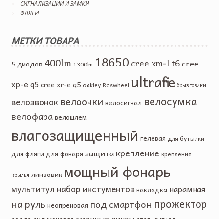
СИГНАЛИЗАЦИИ И ЗАМКИ
ФЛЯГИ
МЕТКИ ТОВАРА
18650
400lm
cree xm-l t6
cree
5 диодов
1300lm
ultrafire
xp-e q5
cree xr-e q5
oakley
Roswheel
брызговики
велосумка
велоочки
велозвонок
велосигнал
велофара
велошлем
влагозащищенный
гелевая
для бутылки
крепление
защита
для фляги
для фонаря
крепления
мощный фонарь
линзовик
крылья
мультитул
набор инстументов
нарамная
накладка
прожектор
на руль
под смартфон
неопреновая
сменные линзы
седло
силиконовая
стоп-сигнал