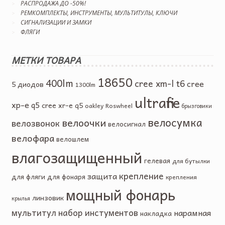
РАСПРОДАЖА ДО -50%!
РЕМКОМПЛЕКТЫ, ИНСТРУМЕНТЫ, МУЛЬТИТУЛЫ, КЛЮЧИ
СИГНАЛИЗАЦИИ И ЗАМКИ
ФЛЯГИ
МЕТКИ ТОВАРА
18650
400lm
cree xm-l t6
cree
5 диодов
1300lm
ultrafire
xp-e q5
cree xr-e q5
oakley
Roswheel
брызговики
велосумка
велоочки
велозвонок
велосигнал
велофара
велошлем
влагозащищенный
гелевая
для бутылки
крепление
защита
для фляги
для фонаря
крепления
мощный фонарь
линзовик
крылья
мультитул
набор инстументов
нарамная
накладка