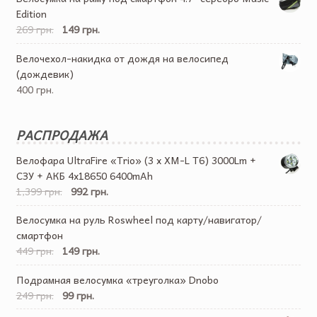
Edition
269 грн.
149 грн.
Велочехол-накидка от дождя на велосипед
(дождевик)
400 грн.
РАСПРОДАЖА
Велофара UltraFire «Trio» (3 x XM-L T6) 3000Lm +
СЗУ + АКБ 4х18650 6400mAh
1,399 грн.
992 грн.
Велосумка на руль Roswheel под карту/навигатор/
смартфон
449 грн.
149 грн.
Подрамная велосумка «треуголка» Dnobo
249 грн.
99 грн.