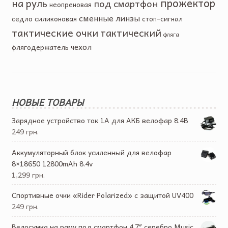
прожектор
на руль
под смартфон
неопреновая
сменные линзы
седло
силиконовая
стоп-сигнал
тактические очки
тактический
фляга
чехол
флягодержатель
НОВЫЕ ТОВАРЫ
Зарядное устройство ток 1А для АКБ велофар 8.4В
249 грн.
Аккумуляторный блок усиленный для велофар
8×18650 12800mAh 8.4v
1,299 грн.
Спортивные очки «Rider Polarized» с защитой UV400
249 грн.
Велосумка на раму под смартфон 4.7″ серебро Music