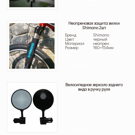
1,799 грн.
1,344 грн.
Неопреновая защита вилки
Shimano 2шт
Бренд
Shimano
Цвет
черный
Материал
неопрен
Размер
180×154мм
99 грн.
Велосипедное зеркало заднего
вида в ручку руля
149 грн.