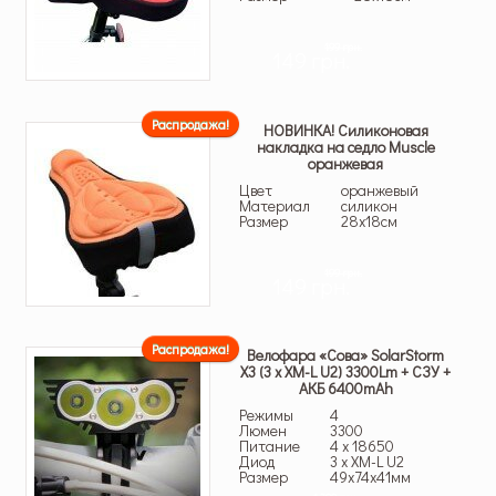
199 грн.
149 грн.
Распродажа!
НОВИНКА! Силиконовая
накладка на седло Muscle
оранжевая
Цвет
оранжевый
Материал
силикон
Размер
28х18см
199 грн.
149 грн.
Распродажа!
Велофара «Сова» SolarStorm
X3 (3 x XM-L U2) 3300Lm + СЗУ +
АКБ 6400mAh
Режимы
4
Люмен
3300
Питание
4 x 18650
Диод
3 x XM-L U2
Размер
49x74x41мм