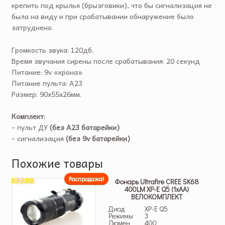
крепить под крылья (брызговики), что бы сигнализация не
была на виду и при срабатывании обнаружение было
затруднено.
Громкость звука: 120дб.
Время звучания сирены после срабатывания: 20 секунд
Питание: 9v «крона»
Питание пульта: A23
Размер: 90х55х26мм.
Комплект:
- пульт ДУ
(без A23 батарейки)
- сигнализация
(без 9v батарейки)
Похожие товары
Распродажа!
Фонарь Ultrafire CREE SK68
400LM XP-E Q5 (1хАА)
4.50
из 5
ВЕЛОКОМПЛЕКТ
Диод
XP-E Q5
Режимы
3
Люмен
400