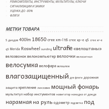
РЕМКОМПЛЕКТЫ, ИНСТРУМЕНТЫ, МУЛЬТИТУЛЫ, КЛЮЧИ
СИГНАЛИЗАЦИИ И ЗАМКИ
УЦЕНКА ДО -80%
ФЛЯГИ
МЕТКИ ТОВАРА
18650
400lm
cree xm-l t6
cree xp-e q5
5 диодов
cree xr-e
ultrafire
Roswheel
«велоштаны»
Merida
q5
sunding
велоочки
велозвонок
велокомпьютер
велосигнал
велосумка
велофара
велошлем
влагозащищенный
дорожная
для фляги
мощный фонарь
крепление
защита
линзовик
мультитул
набор инстументов
навигатор
накидка от дождя
под
нарамная
на руль
одометр
подсветка