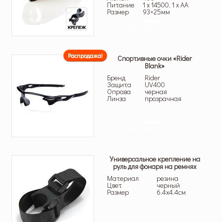
Питание
1 x 14500, 1 x AA
Размер
93×25мм
249 грн.
199 грн.
Распродажа!
Спортивные очки «Rider
Blank»
Бренд
Rider
Защита
UV400
Оправа
черная
Линза
прозрачная
199 грн.
99 грн.
Универсальное крепление на
руль для фонаря на ремнях
Материал
резина
Цвет
черный
Размер
6.4х4.4см