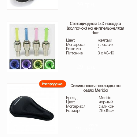
69 грн.
Светодиодная LED насадка
(колпачок) на ниппель желтая
1шт
Цвет
желтый
Материал
пластик
Режимы
1
Питание
3 х АG-10
29 грн.
Распродажа!
Силиконовая накладка на
седло Merida
Бренд
Merida
Цвет
черный
Материал
силикон
Размер
28х18см
249 грн.
199 грн.