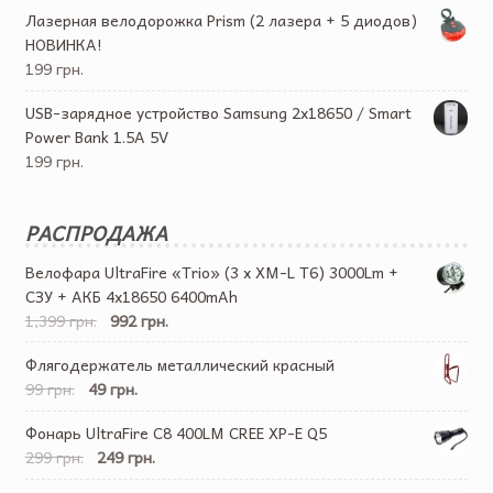
Лазерная велодорожка Prism (2 лазера + 5 диодов)
НОВИНКА!
199 грн.
USB-зарядное устройство Samsung 2х18650 / Smart
Power Bank 1.5A 5V
199 грн.
РАСПРОДАЖА
Велофара UltraFire «Trio» (3 x XM-L T6) 3000Lm +
СЗУ + АКБ 4х18650 6400mAh
1,399 грн.
992 грн.
Флягодержатель металлический красный
99 грн.
49 грн.
Фонарь UltraFire C8 400LM CREE XP-E Q5
299 грн.
249 грн.