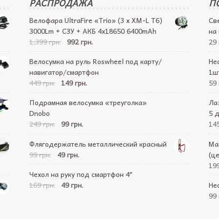
РАСПРОДАЖА
П
Велофара UltraFire «Trio» (3 x XM-L T6)
Св
3000Lm + СЗУ + АКБ 4х18650 6400mAh
на
1,399 грн.
992 грн.
29 
Велосумка на руль Roswheel под карту/
Не
навигатор/смартфон
1ш
449 грн.
149 грн.
59 
Подрамная велосумка «треуголка»
Ла
Dnobo
5 
249 грн.
99 грн.
145
Флягодержатель металлический красный
Ма
99 грн.
49 грн.
(ц
199
Чехол на руку под смартфон 4″
169 грн.
49 грн.
Не
99 