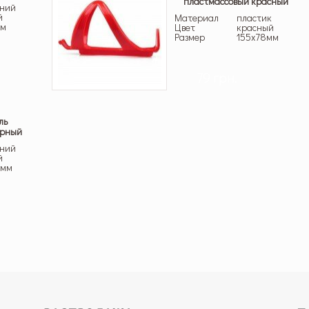
пластмассовый красный
ний
й
Материал
пластик
мм
Цвет
красный
Размер
155х78мм
79 грн.
ль
ерный
ний
й
8мм