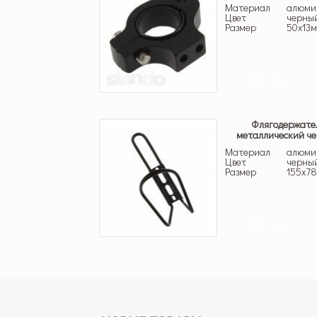
Материал
алюми
Цвет
черны
Размер
50х13
119 грн.
Флягодержате
металлический ч
Материал
алюми
Цвет
черны
Размер
155х7
99 грн.