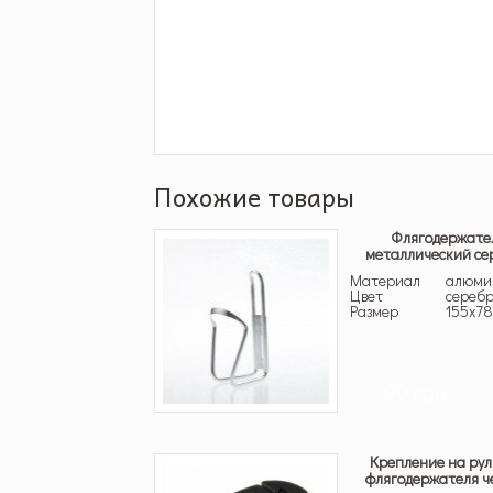
Похожие товары
Флягодержате
металлический се
Материал
алюми
Цвет
сереб
Размер
155х7
99 грн.
Крепление на рул
флягодержателя ч