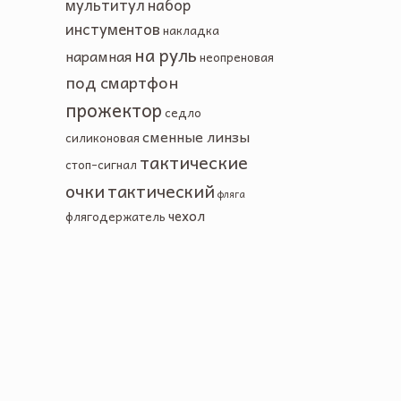
мультитул
набор
инстументов
накладка
на руль
нарамная
неопреновая
под смартфон
прожектор
седло
сменные линзы
силиконовая
тактические
стоп-сигнал
очки
тактический
фляга
чехол
флягодержатель