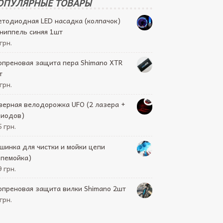
ОПУЛЯРНЫЕ ТОВАРЫ
етодиодная LED насадка (колпачок)
 ниппель синяя 1шт
грн.
опреновая защита пера Shimano XTR
т
грн.
зерная велодорожка UFO (2 лазера +
диодов)
 грн.
шинка для чистки и мойки цепи
епемойка)
 грн.
опреновая защита вилки Shimano 2шт
грн.