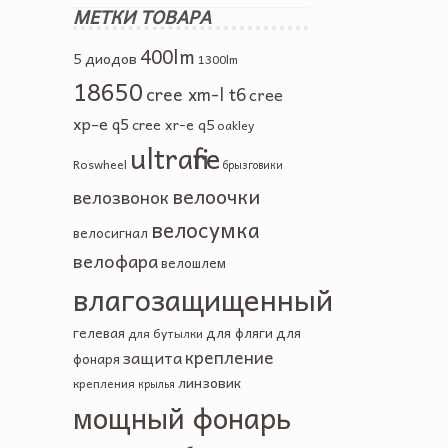
МЕТКИ ТОВАРА
400lm
5 диодов
1300lm
18650
cree xm-l t6
cree
xp-e q5
cree xr-e q5
oakley
ultrafire
Roswheel
брызговики
велоочки
велозвонок
велосумка
велосигнал
велофара
велошлем
влагозащищенный
гелевая
для фляги
для
для бутылки
крепление
защита
фонаря
линзовик
крепления
крылья
мощный фонарь