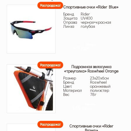
Распродажа!
Спортивные очки «Rider Blue»
Бренд
Rider
Защита
UV400
Оправа
черная+красная
Линза
голубая
199 грн.
99 грн.
Распродажа!
Подрамная велосумка
«треуголка» Roswheel Orange
Размер
23х20х6см
Бренд
Roswheel
Цвет
оранжевый
Материал
полиэстер
Вес
78г
349 грн.
149 грн.
Распродажа!
Спортивные очки «Rider
Brown»