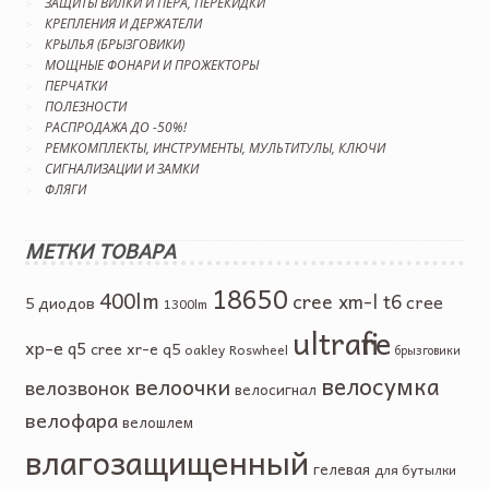
ЗАЩИТЫ ВИЛКИ И ПЕРА, ПЕРЕКИДКИ
КРЕПЛЕНИЯ И ДЕРЖАТЕЛИ
КРЫЛЬЯ (БРЫЗГОВИКИ)
МОЩНЫЕ ФОНАРИ И ПРОЖЕКТОРЫ
ПЕРЧАТКИ
ПОЛЕЗНОСТИ
РАСПРОДАЖА ДО -50%!
РЕМКОМПЛЕКТЫ, ИНСТРУМЕНТЫ, МУЛЬТИТУЛЫ, КЛЮЧИ
СИГНАЛИЗАЦИИ И ЗАМКИ
ФЛЯГИ
МЕТКИ ТОВАРА
18650
400lm
cree xm-l t6
cree
5 диодов
1300lm
ultrafire
xp-e q5
cree xr-e q5
oakley
Roswheel
брызговики
велосумка
велоочки
велозвонок
велосигнал
велофара
велошлем
влагозащищенный
гелевая
для бутылки