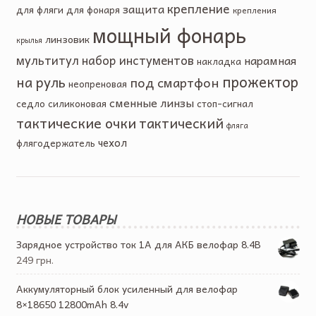
крепление
защита
для фляги
для фонаря
крепления
мощный фонарь
линзовик
крылья
мультитул
набор инстументов
нарамная
накладка
прожектор
на руль
под смартфон
неопреновая
сменные линзы
седло
силиконовая
стоп-сигнал
тактические очки
тактический
фляга
чехол
флягодержатель
НОВЫЕ ТОВАРЫ
Зарядное устройство ток 1А для АКБ велофар 8.4В
249 грн.
Аккумуляторный блок усиленный для велофар
8×18650 12800mAh 8.4v