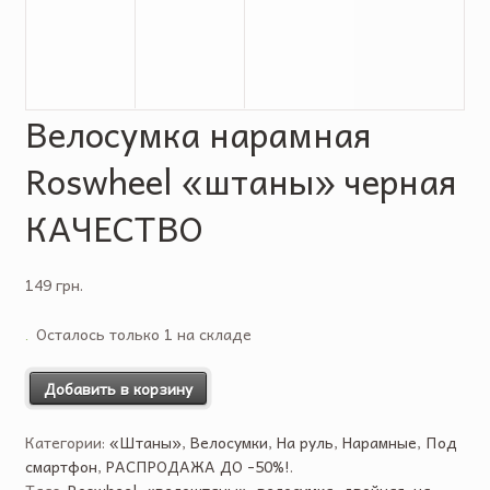
Велосумка нарамная
Roswheel «штаны» черная
КАЧЕСТВО
149 грн.
Осталось только 1 на складе
Добавить в корзину
Категории:
«Штаны»
,
Велосумки
,
На руль
,
Нарамные
,
Под
смартфон
,
РАСПРОДАЖА ДО -50%!
.
Tags:
Roswheel
,
«велоштаны»
,
велосумка
,
двойная
,
на