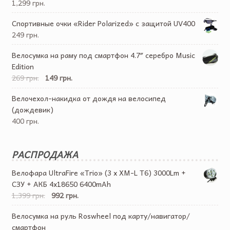
1,299 грн.
Спортивные очки «Rider Polarized» с защитой UV400
249 грн.
Велосумка на раму под смартфон 4.7″ серебро Music
Edition
269 грн.
149 грн.
Велочехол-накидка от дождя на велосипед
(дождевик)
400 грн.
РАСПРОДАЖА
Велофара UltraFire «Trio» (3 x XM-L T6) 3000Lm +
СЗУ + АКБ 4х18650 6400mAh
1,399 грн.
992 грн.
Велосумка на руль Roswheel под карту/навигатор/
смартфон