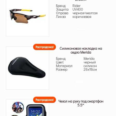
Бренд
Rider
Защита
UV400
Оправа
черная+желтая
Линза
коричневая
199 грн.
99 грн.
Распродажа!
Силиконовая накладка на
седло Merida
Бренд
Merida
Цвет
черный
Материал
силикон
Размер
28х18см
249 грн.
199 грн.
Распродажа!
Чехол на руку под смартфон
5.5″