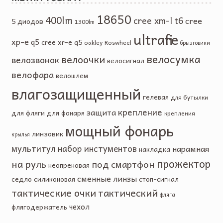
18650
400lm
cree xm-l t6
cree
5 диодов
1300lm
ultrafire
xp-e q5
cree xr-e q5
oakley
Roswheel
брызговики
велосумка
велоочки
велозвонок
велосигнал
велофара
велошлем
влагозащищенный
гелевая
для бутылки
крепление
защита
для фляги
для фонаря
крепления
мощный фонарь
линзовик
крылья
мультитул
набор инстументов
нарамная
накладка
прожектор
на руль
под смартфон
неопреновая
сменные линзы
седло
силиконовая
стоп-сигнал
тактические очки
тактический
фляга
чехол
флягодержатель