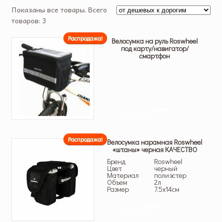
Показаны все товары. Всего
товаров: 3
Распродажа!
Велосумка на руль Roswheel
под карту/навигатор/
смартфон
449 грн.
149 грн.
Распродажа!
Велосумка нарамная Roswheel
«штаны» черная КАЧЕСТВО
Бренд
Roswheel
Цвет
черный
Материал
полиэстер
Объем
2л
Размер
7.5х14см
399 грн.
149 грн.