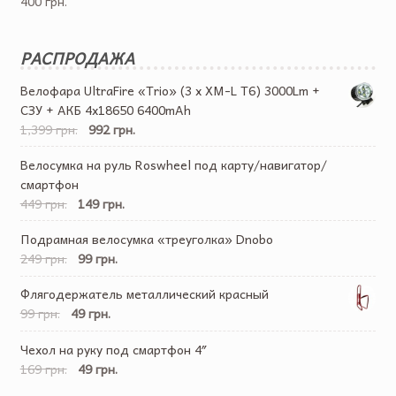
400 грн.
РАСПРОДАЖА
Велофара UltraFire «Trio» (3 x XM-L T6) 3000Lm +
СЗУ + АКБ 4х18650 6400mAh
1,399 грн.
992 грн.
Велосумка на руль Roswheel под карту/навигатор/
смартфон
449 грн.
149 грн.
Подрамная велосумка «треуголка» Dnobo
249 грн.
99 грн.
Флягодержатель металлический красный
99 грн.
49 грн.
Чехол на руку под смартфон 4″
169 грн.
49 грн.