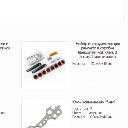
тки и
Набор инструментов для
ойка)
ремонта в коробке
(велоаптечка): клей, 8
латок, 2 монтировки
Размер
115х60х18мм
99 грн.
Ключ «семейный» 15-в-1
Функции
15
иний
Цвет
черный
Размер
100x40x40мм