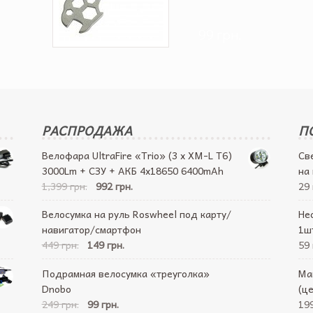
99 грн.
РАСПРОДАЖА
П
Велофара UltraFire «Trio» (3 x XM-L T6)
Св
3000Lm + СЗУ + АКБ 4х18650 6400mAh
на
1,399 грн.
992 грн.
29 
Велосумка на руль Roswheel под карту/
Не
навигатор/смартфон
1ш
449 грн.
149 грн.
59 
Подрамная велосумка «треуголка»
Ма
Dnobo
(ц
249 грн.
99 грн.
199