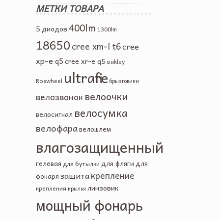
МЕТКИ ТОВАРА
400lm
5 диодов
1300lm
18650
cree xm-l t6
cree
xp-e q5
cree xr-e q5
oakley
ultrafire
Roswheel
брызговики
велоочки
велозвонок
велосумка
велосигнал
велофара
велошлем
влагозащищенный
гелевая
для фляги
для
для бутылки
крепление
защита
фонаря
линзовик
крепления
крылья
мощный фонарь