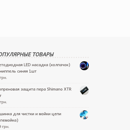
ОПУЛЯРНЫЕ ТОВАРЫ
етодиодная LED насадка (колпачок)
 ниппель синяя 1шт
грн.
опреновая защита пера Shimano XTR
т
грн.
шинка для чистки и мойки цепи
епемойка)
 грн.