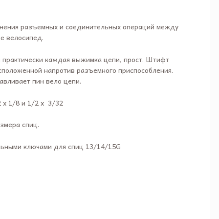
лнения разъемных и соединительных операций между
е велосипед.
я практически каждая выжимка цепи, прост. Штифт
асположенной напротив разъемного приспособления.
авливает пин вело цепи.
х 1/8 и 1/2 х 3/32
змера спиц.
ьными ключами для спиц 13/14/15G