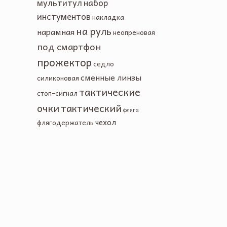
мультитул
набор
инстументов
накладка
на руль
нарамная
неопреновая
под смартфон
прожектор
седло
сменные линзы
силиконовая
тактические
стоп-сигнал
очки
тактический
фляга
чехол
флягодержатель