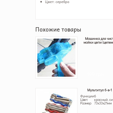
Цвет: серебро
Похожие товары
Машинка для чис
мойки цепи (цепем
199 грн.
Мультитул 6-в-1
Функции
6
Цвет
красный, с
Размер
73х33х21мм