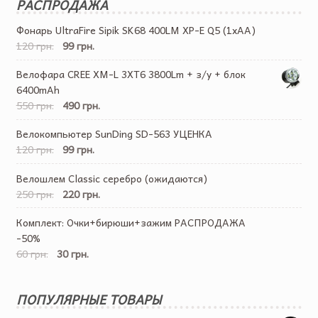
РАСПРОДАЖА
Фонарь UltraFire Sipik SK68 400LM XP-E Q5 (1хАА)
120 грн.
99 грн.
Велофара CREE XM-L 3XT6 3800Lm + з/у + блок
6400mAh
550 грн.
490 грн.
Велокомпьютер SunDing SD-563 УЦЕНКА
120 грн.
99 грн.
Велошлем Classic серебро (ожидаются)
250 грн.
220 грн.
Комплект: Очки+бирюши+зажим РАСПРОДАЖА
-50%
60 грн.
30 грн.
ПОПУЛЯРНЫЕ ТОВАРЫ