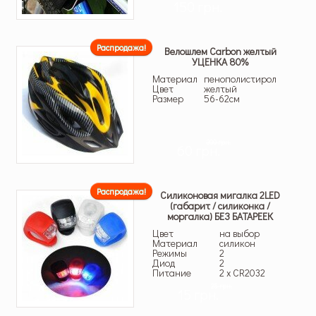
150 грн.
Распродажа!
Велошлем Carbon желтый
УЦЕНКА 80%
Материал
пенополистирол
Цвет
желтый
Размер
56-62см
300 грн.
60 грн.
Распродажа!
Силиконовая мигалка 2LED
(габарит / силиконка /
моргалка) БЕЗ БАТАРЕЕК
Цвет
на выбор
Материал
силикон
Режимы
2
Диод
2
Питание
2 x CR2032
25 грн.
15 грн.