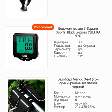
25 грн.
Распродажа!
Велокомпьютер B-Square
Sports Black Бирюза УЦЕНКА
10%
Функции
30
Подсветка
да, бирюза
Термометр
да
Калории
да
Дисплей
1.8″
160 грн.
144 грн.
Велобаул Merida 3-в-1 (три
cумки, ремень на плечо)
черный
Бренд
Merida
Материал
полиэстер
Функции
6
Цвет
черный
Размер
22х14.5х7.5см