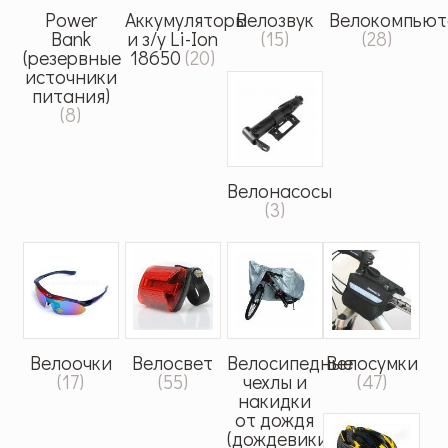
Power
Аккумуляторы
Велозвук
Велокомпьют
Bank
и з/у Li-Ion
(15)
(28)
(резервные
18650
(20)
источники
питания)
(8)
Велонасосы
(3)
Велоочки
Велосвет
Велосипедные
Велосумки
(17)
(55)
чехлы и
(47)
накидки
от дождя
(дождевики)