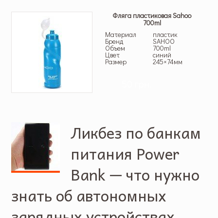
Фляга пластиковая Sahoo
700ml
Материал
пластик
Бренд
SAHOO
Объем
700ml
Цвет
синий
Размер
245×74мм
50 грн.
Ликбез по банкам
питания Power
Bank — что нужно
знать об автономных
зарядных устройствах