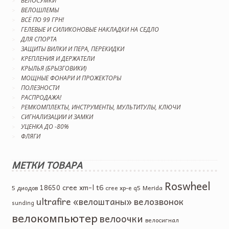
ВЕЛОСУМКИ
ВЕЛОШЛЕМЫ
ВСЁ ПО 99 ГРН!
ГЕЛЕВЫЕ И СИЛИКОНОВЫЕ НАКЛАДКИ НА СЕДЛО
ДЛЯ СПОРТА
ЗАЩИТЫ ВИЛКИ И ПЕРА, ПЕРЕКИДКИ
КРЕПЛЕНИЯ И ДЕРЖАТЕЛИ
КРЫЛЬЯ (БРЫЗГОВИКИ)
МОЩНЫЕ ФОНАРИ И ПРОЖЕКТОРЫ
ПОЛЕЗНОСТИ
РАСПРОДАЖА!
РЕМКОМПЛЕКТЫ, ИНСТРУМЕНТЫ, МУЛЬТИТУЛЫ, КЛЮЧИ
СИГНАЛИЗАЦИИ И ЗАМКИ
УЦЕНКА ДО -80%
ФЛЯГИ
МЕТКИ ТОВАРА
Roswheel
cree xm-l t6
18650
5 диодов
cree xp-e q5
Merida
ultrafire
велозвонок
«велоштаны»
sunding
велокомпьютер
велоочки
велосигнал