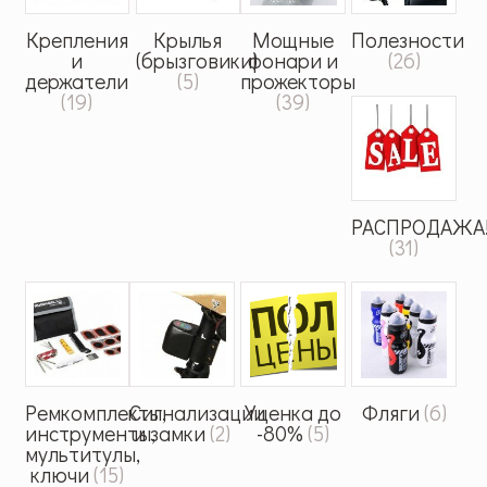
Крепления
Крылья
Мощные
Полезности
и
(брызговики)
фонари и
(26)
держатели
(5)
прожекторы
(19)
(39)
РАСПРОДАЖА
(31)
Ремкомплекты,
Сигнализации
Уценка до
Фляги
(6)
инструменты,
и замки
(2)
-80%
(5)
мультитулы,
ключи
(15)