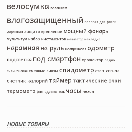
велосумка
велошлем
влагозащищенный
гелевая
для фляги
мощный фонарь
защита
крепление
дорожная
мультитул
набор инстументов
накладка
навигатор
нарамная
на руль
одометр
неопреновая
под смартфон
подсветка
прожектор
седло
спидометр
стоп-сигнал
сменные линзы
силиконовая
таймер
тактические очки
счетчик калорий
часы
термометр
чехол
флягодержатель
НОВЫЕ ТОВАРЫ