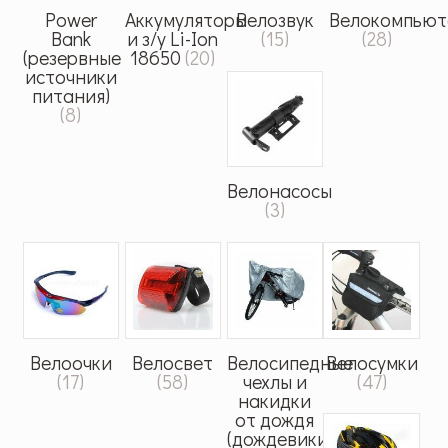
Power
Аккумуляторы
Велозвук
Велокомпьют
Bank
и з/у Li-Ion
(15)
(28)
(резервные
18650
(20)
источники
питания)
(8)
Велонасосы
(3)
Велоочки
Велосвет
Велосипедные
Велосумки
(17)
(58)
чехлы и
(47)
накидки
от дождя
(дождевики)