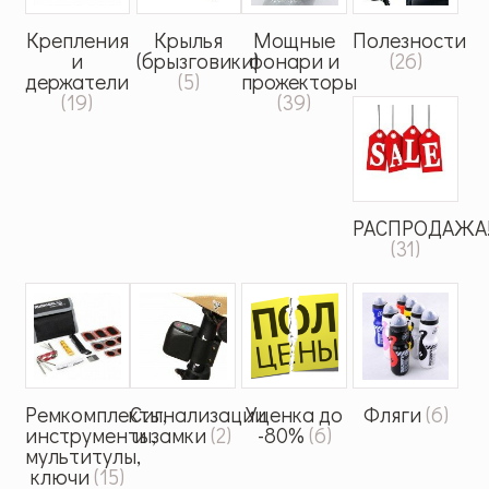
Крепления
Крылья
Мощные
Полезности
и
(брызговики)
фонари и
(26)
держатели
(5)
прожекторы
(19)
(39)
РАСПРОДАЖА
(31)
Ремкомплекты,
Сигнализации
Уценка до
Фляги
(6)
инструменты,
и замки
(2)
-80%
(6)
мультитулы,
ключи
(15)