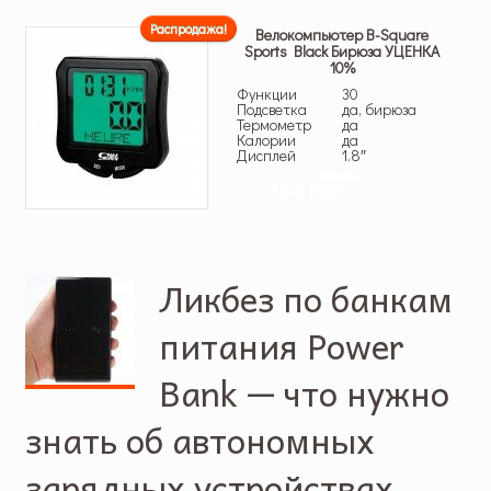
Распродажа!
Велокомпьютер B-Square
Sports Black Бирюза УЦЕНКА
10%
Функции
30
Подсветка
да, бирюза
Термометр
да
Калории
да
Дисплей
1.8″
160 грн.
144 грн.
Ликбез по банкам
питания Power
Bank — что нужно
знать об автономных
зарядных устройствах