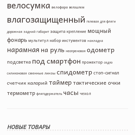
велосумка
велофара
велошлем
влагозащищенный
гелевая
для фляги
мощный
защита
крепление
дорожная
задний габарит
фонарь
мультитул
набор инстументов
накладка
нарамная
одометр
на руль
неопреновая
под смартфон
подсветка
прожектор
седло
спидометр
стоп-сигнал
сменные линзы
силиконовая
таймер
тактические очки
счетчик калорий
часы
термометр
чехол
флягодержатель
НОВЫЕ ТОВАРЫ