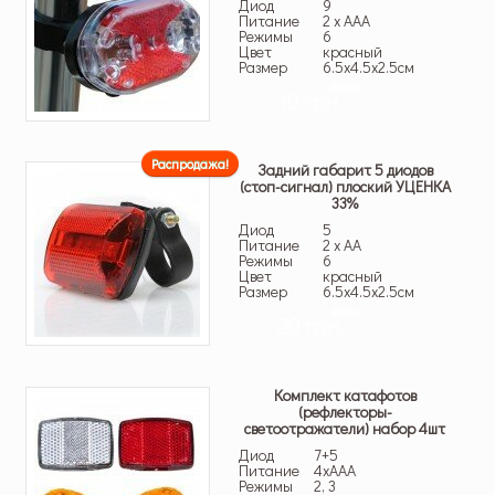
Диод
9
Питание
2 x AAA
Режимы
6
Цвет
красный
Размер
6.5х4.5х2.5см
40 грн.
10 грн.
Распродажа!
Задний габарит 5 диодов
(стоп-сигнал) плоский УЦЕНКА
33%
Диод
5
Питание
2 x AA
Режимы
6
Цвет
красный
Размер
6.5х4.5х2.5см
30 грн.
20 грн.
Комплект катафотов
(рефлекторы-
светоотражатели) набор 4шт
Диод
7+5
Питание
4xAAA
Режимы
2, 3