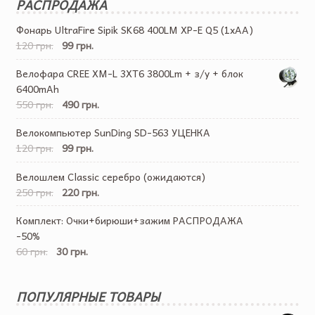
РАСПРОДАЖА
Фонарь UltraFire Sipik SK68 400LM XP-E Q5 (1хАА)
120 грн.
99 грн.
Велофара CREE XM-L 3XT6 3800Lm + з/у + блок
6400mAh
550 грн.
490 грн.
Велокомпьютер SunDing SD-563 УЦЕНКА
120 грн.
99 грн.
Велошлем Classic серебро (ожидаются)
250 грн.
220 грн.
Комплект: Очки+бирюши+зажим РАСПРОДАЖА
-50%
60 грн.
30 грн.
ПОПУЛЯРНЫЕ ТОВАРЫ