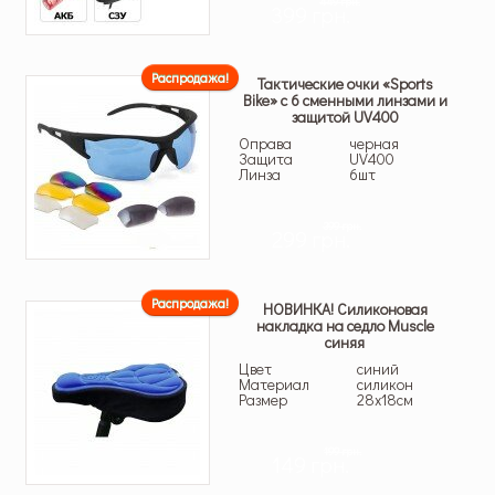
449 грн.
399 грн.
Распродажа!
Тактические очки «Sports
Bike» с 6 сменными линзами и
защитой UV400
Оправа
черная
Защита
UV400
Линза
6шт
399 грн.
299 грн.
Распродажа!
НОВИНКА! Силиконовая
накладка на седло Muscle
синяя
Цвет
синий
Материал
силикон
Размер
28х18см
199 грн.
149 грн.