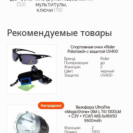
(53)
мультитулы,
ключи
(18)
Рекомендуемые товары
Спортивные очки «Rider
Polarized» с защитой UV400
Бренд
Rider
Поляризация
да
Функции
2
Цвет
черный
Защита
UV400
249 грн.
Распродажа!
Велофара UltraFire
«MagicShine» (XM-L T6) 1300LM
+ СЗУ + УСИЛ АКБ 6х18650
9600mAh
Функции
2
Люмен
1300