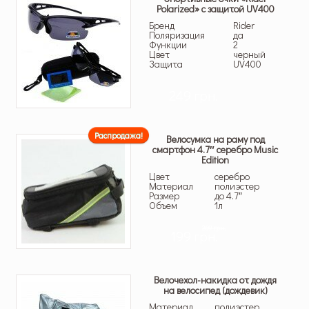
Polarized» с защитой UV400
Бренд
Rider
Поляризация
да
Функции
2
Цвет
черный
Защита
UV400
249 грн.
Распродажа!
Велосумка на раму под
смартфон 4.7″ серебро Music
Edition
Цвет
серебро
Материал
полиэстер
Размер
до 4.7″
Объем
1л
269 грн.
199 грн.
Велочехол-накидка от дождя
на велосипед (дождевик)
Материал
полиэстер