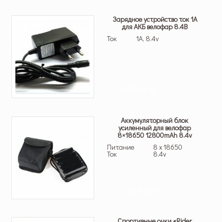
Зарядное устройство ток 1А
для АКБ велофар 8.4В
Ток
1A, 8.4v
249 грн.
Аккумуляторный блок
усиленный для велофар
8×18650 12800mAh 8.4v
Питание
8 х 18650
Ток
8.4v
1,299 грн.
Спортивные очки «Rider