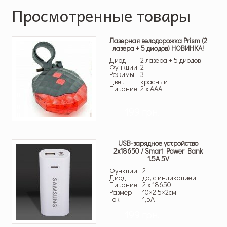
Просмотренные товары
Лазерная велодорожка Prism (2
лазера + 5 диодов) НОВИНКА!
Диод
2 лазера + 5 диодов
Функции
2
Режимы
3
Цвет
красный
Питание
2 x AAA
199 грн.
USB-зарядное устройство
2х18650 / Smart Power Bank
1.5A 5V
Функции
2
Диод
да, с индикацией
Питание
2 x 18650
Размер
10×2,5×2см
Ток
1,5A
199 грн.