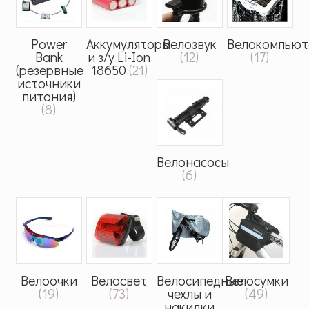
Power
Аккумуляторы
Велозвук
Велокомпьют
Bank
и з/у Li-Ion
(12)
(17)
(резервные
18650
(21)
источники
питания)
(8)
Велонасосы
(6)
Велоочки
Велосвет
Велосипедные
Велосумки
(19)
(73)
чехлы и
(49)
накидки