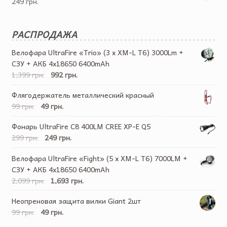
249 грн.
РАСПРОДАЖА
Велофара UltraFire «Trio» (3 x XM-L T6) 3000Lm +
СЗУ + АКБ 4х18650 6400mAh
1,399 грн.
992 грн.
Флягодержатель металлический красный
99 грн.
49 грн.
Фонарь UltraFire C8 400LM CREE XP-E Q5
299 грн.
249 грн.
Велофара UltraFire «Fight» (5 x XM-L T6) 7000LM +
СЗУ + АКБ 4х18650 6400mAh
2,099 грн.
1,693 грн.
Неопреновая защита вилки Giant 2шт
99 грн.
49 грн.