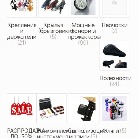
Крепления
Крылья
Мощные
Перчатки
и
(брызговики)
фонари и
(2)
держатели
(5)
прожекторы
(21)
(80)
Полезности
(24)
РАСПРОДАЖА
Ремкомплекты,
Сигнализации
Фляги
(5)
ДО -50%!
инструменты,
и замки
(5)