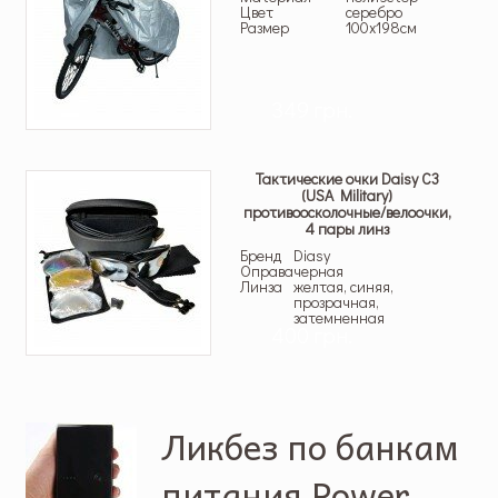
Цвет
серебро
Размер
100х198см
349 грн.
Тактические очки Daisy C3
(USA Military)
противоосколочные/велоочки,
4 пары линз
Бренд
Diasy
Оправа
черная
Линза
желтая, синяя,
прозрачная,
затемненная
400 грн.
Ликбез по банкам
питания Power