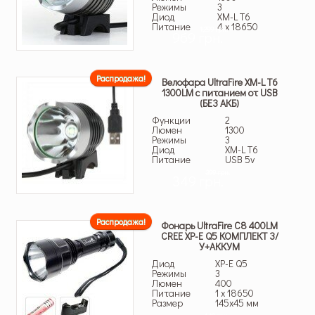
Режимы
3
Диод
XM-L T6
Питание
4 x 18650
1,299 грн.
969 грн.
Распродажа!
Велофара UltraFire XM-L T6
1300LM c питанием от USB
(БЕЗ АКБ)
Функции
2
Люмен
1300
Режимы
3
Диод
XM-L T6
Питание
USB 5v
399 грн.
349 грн.
Распродажа!
Фонарь UltraFire C8 400LM
CREE XP-E Q5 КОМПЛЕКТ З/
У+АККУМ
Диод
XP-E Q5
Режимы
3
Люмен
400
Питание
1 x 18650
Размер
145х45 мм