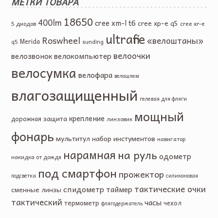
МЕТКИ ТОВАРА
18650
400lm
cree xm-l t6
cree xp-e q5
5 диодов
cree xr-e
ultrafire
Roswheel
«велоштаны»
Merida
q5
sunding
велоочки
велокомпьютер
велозвонок
велосумка
велофара
велошлем
влагозащищенный
гелевая
для фляги
мощный
крепление
защита
дорожная
линзовик
фонарь
мультитул
набор инстументов
навигатор
нарамная
на руль
одометр
накидка от дождя
под смартфон
прожектор
подсветка
силиконовая
тактические очки
спидометр
таймер
сменные линзы
тактический
часы
термометр
чехол
флягодержатель