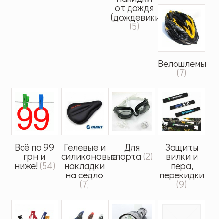
от дождя
(дождевики)
(5)
Велошлемы
(7)
Всё по 99
Гелевые и
Для
Защиты
грн и
силиконовые
спорта
(2)
вилки и
ниже!
(54)
накладки
пера,
на седло
перекидки
(7)
(9)