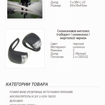
Диод
3 x XM-L U2
Размер
49x74x41мм
690 грн.
Силиконовая мигалка
(габарит / силиконка /
моргалка) черная
Цвет
черный
Материал
силикон
Режимы
2
Диод
2 (белые)
Питание
2 x CR2032
25 грн.
КАТЕГОРИИ ТОВАРА
POWER BANK (РЕЗЕРВНЫЕ ИСТОЧНИКИ ПИТАНИЯ)
АККУМУЛЯТОРЫ И З/У LI-ION 18650
ВЕЛОЗВУК