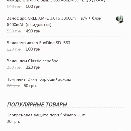
140 грн.
100 грн.
Велофара CREE XM-L 3XT6 3800Lm + з/у + блок
6400mAh (ожидаются)
550 грн.
490 грн.
Велокомпьютер SunDing SD-563
120 грн.
100 грн.
Велошлем Classic серебро
250 грн.
220 грн.
Комплект: Очки+бирюши+зажим
60 грн.
50 грн.
ПОПУЛЯРНЫЕ ТОВАРЫ
Неопреновая защита пера Shimano 1шт
30 грн.