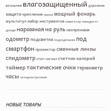
влагозащищенный
велошлем
дорожная
мощный фонарь
защита
крепление
крылья
мультитул
набор инстументов
навигатор
накидка от
нарамная
на руль
неопреновая
дождя
под
одометр
подсветка
подседельная
смартфон
сменные линзы
прожектор
спидометр
счетчик калорий
стоп-сигнал
тактические очки
таймер
термометр
часы
четырехстрочный
НОВЫЕ ТОВАРЫ