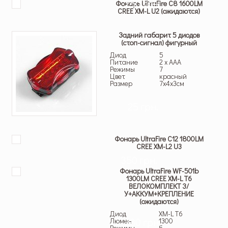
250 грн.
Фонарь UltraFire C8 1600LM
CREE XM-L U2 (ожидаются)
Задний габарит 5 диодов
(стоп-сигнал) фигурный
Диод
5
Питание
2 x AAA
Режимы
7
Цвет
красный
Размер
7x4x3см
25 грн.
Фонарь UltraFire C12 1800LM
CREE XM-L2 U3
350 грн.
Фонарь UltraFire WF-501b
1300LM CREE XM-L T6
ВЕЛОКОМПЛЕКТ З/
У+АККУМ+КРЕПЛЕНИЕ
(ожидаются)
Диод
XM-L T6
280 грн.
Люмен
1300
Режимы
5