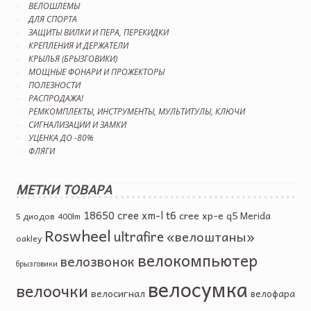
ВЕЛОШЛЕМЫ
ДЛЯ СПОРТА
ЗАЩИТЫ ВИЛКИ И ПЕРА, ПЕРЕКИДКИ
КРЕПЛЕНИЯ И ДЕРЖАТЕЛИ
КРЫЛЬЯ (БРЫЗГОВИКИ)
МОЩНЫЕ ФОНАРИ И ПРОЖЕКТОРЫ
ПОЛЕЗНОСТИ
РАСПРОДАЖА!
РЕМКОМПЛЕКТЫ, ИНСТРУМЕНТЫ, МУЛЬТИТУЛЫ, КЛЮЧИ
СИГНАЛИЗАЦИИ И ЗАМКИ
УЦЕНКА ДО -80%
ФЛЯГИ
МЕТКИ ТОВАРА
18650
cree xm-l t6
cree xp-e q5
Merida
5 диодов
400lm
Roswheel
ultrafire
«велоштаны»
oakley
велокомпьютер
велозвонок
брызговики
велосумка
велоочки
велосигнал
велофара