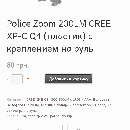
Police Zoom 200LM CREE
XP-C Q4 (пластик) с
креплением на руль
80 грн.
Добавить в корзину
Категории:
CREE XP-E Q5 (300-600LM)
,
LR03 / AAA
,
Велосвет
,
Велофара (на руль)
,
Мощные фонари и прожекторы
,
Передние
велофары на руль
.
Tags:
300lm
,
cree xp-e q5
,
police
,
фонарь
.